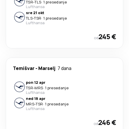
TSR
-
TLS
·
1 presedanje
Lufthansa
sre 21 okt
TLS
-
TSR
·
1 presedanje
Lufthansa
245 €
od
Temišvar
-
Marselj
7 dana
pon 12 apr
TSR
-
MRS
·
1 presedanje
Lufthansa
ned 18 apr
MRS
-
TSR
·
1 presedanje
Lufthansa
246 €
od