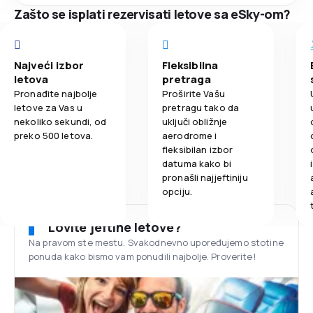
Zašto se isplati rezervisati letove sa eSky-om?
Najveći izbor
Fleksibilna
letova
pretraga
Pronađite najbolje
Proširite Vašu
letove za Vas u
pretragu tako da
nekoliko sekundi, od
uključi obližnje
preko 500 letova.
aerodrome i
fleksibilan izbor
datuma kako bi
pronašli najjeftiniju
opciju.
Lovite jeftine letove?
Na pravom ste mestu. Svakodnevno upoređujemo stotine
ponuda kako bismo vam ponudili najbolje. Proverite!