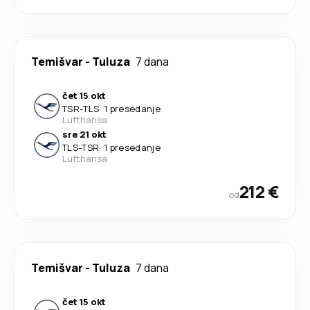
Temišvar
-
Tuluza
7 dana
čet 15 okt
TSR
-
TLS
·
1 presedanje
Lufthansa
sre 21 okt
TLS
-
TSR
·
1 presedanje
Lufthansa
212 €
od
Temišvar
-
Tuluza
7 dana
čet 15 okt