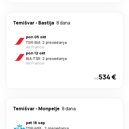
Temišvar
-
Bastija
8 dana
pon 05 okt
TSR
-
BIA
·
2 presedanja
Air France
pon 12 okt
BIA
-
TSR
·
2 presedanja
Air France
534 €
od
Temišvar
-
Monpelje
8 dana
pet 18 sep
TSR
-
MPL
·
2 presedanja