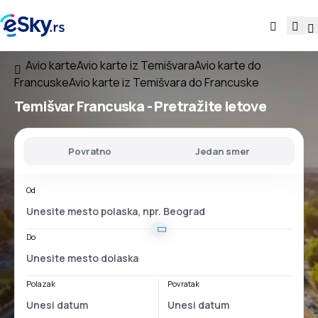
Avio karte
Avio karte iz Temišvara
Avio karte do
Francuske
Avio karte iz Temišvara do Francuske
Temišvar Francuska
- Pretražite letove
Povratno
Jedan smer
Od
Do
Polazak
Povratak