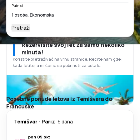
Putnici
Pretraži
Rezervišite svoj let za samo nekoliko
minuta!
Koristite pretraživač na vrhu stranice. Recite nam gde i
kada letite, a mi ćemo se pobrinuti za ostalo.
Posebne ponude letova iz Temišvara do
Francuske
Temišvar
-
Pariz
5 dana
pon 05 okt