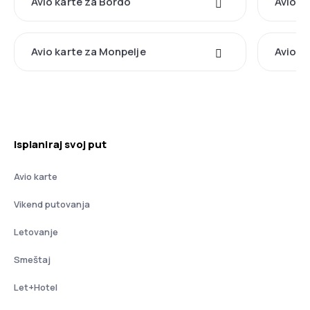
Avio karte za Bordo
Avio k
Avio karte za Monpelje
Avio k
Isplaniraj svoj put
Avio karte
Vikend putovanja
Letovanje
Smeštaj
Let+Hotel