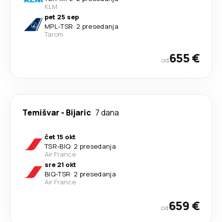
KLM
pet 25 sep
MPL
-
TSR
·
2 presedanja
Tarom
655 €
od
Temišvar
-
Bijaric
7 dana
čet 15 okt
TSR
-
BIQ
·
2 presedanja
Air France
sre 21 okt
BIQ
-
TSR
·
2 presedanja
Air France
659 €
od