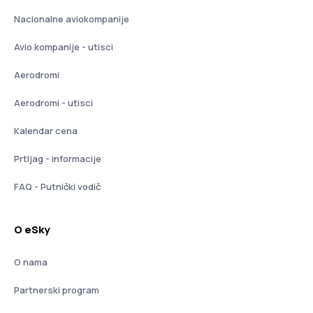
Nacionalne aviokompanije
Avio kompanije - utisci
Aerodromi
Aerodromi - utisci
Kalendar cena
Prtljag - informacije
FAQ - Putnički vodič
O eSky
O nama
Partnerski program