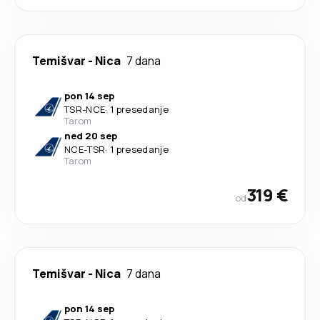
Temišvar
-
Nica
7 dana
pon 14 sep
TSR
-
NCE
·
1 presedanje
Tarom
ned 20 sep
NCE
-
TSR
·
1 presedanje
Tarom
319 €
od
Temišvar
-
Nica
7 dana
pon 14 sep