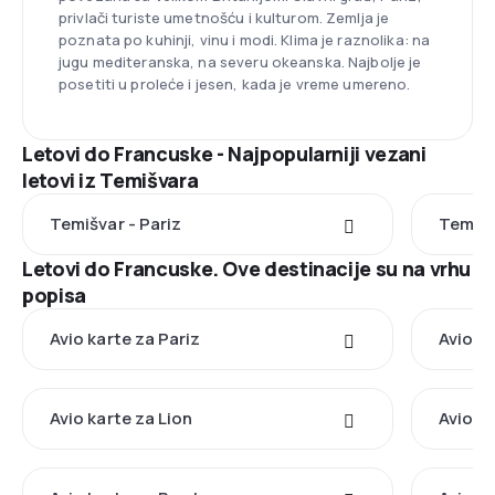
privlači turiste umetnošću i kulturom. Zemlja je
poznata po kuhinji, vinu i modi. Klima je raznolika: na
jugu mediteranska, na severu okeanska. Najbolje je
posetiti u proleće i jesen, kada je vreme umereno.
Letovi do Francuske - Najpopularniji vezani
letovi iz Temišvara
Temišvar - Pariz
Temišv
Letovi do Francuske. Ove destinacije su na vrhu
popisa
Avio karte za Pariz
Avio k
Avio karte za Lion
Avio ka