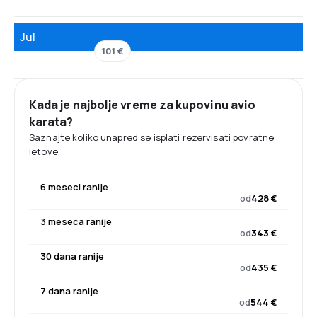
Jul
101 €
Kada je najbolje vreme za kupovinu avio
karata?
Saznajte koliko unapred se isplati rezervisati povratne
letove.
6 meseci ranije
od
428 €
3 meseca ranije
od
343 €
30 dana ranije
od
435 €
7 dana ranije
od
544 €