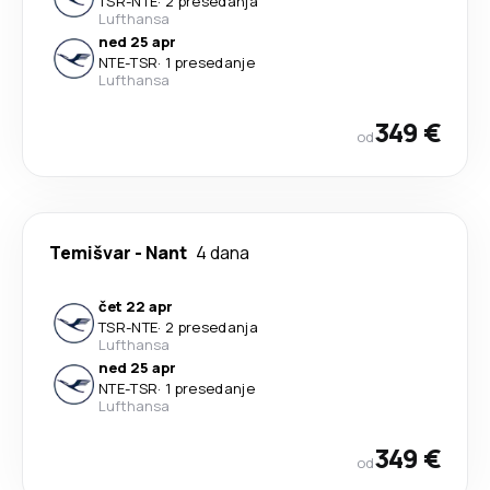
TSR
-
NTE
·
2 presedanja
Lufthansa
ned 25 apr
NTE
-
TSR
·
1 presedanje
Lufthansa
349 €
od
Temišvar
-
Nant
4 dana
čet 22 apr
TSR
-
NTE
·
2 presedanja
Lufthansa
ned 25 apr
NTE
-
TSR
·
1 presedanje
Lufthansa
349 €
od