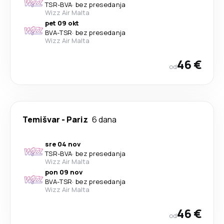
TSR
-
BVA
·
bez presedanja
Wizz Air Malta
pet 09 okt
BVA
-
TSR
·
bez presedanja
Wizz Air Malta
46 €
od
Temišvar
-
Pariz
6 dana
sre 04 nov
TSR
-
BVA
·
bez presedanja
Wizz Air Malta
pon 09 nov
BVA
-
TSR
·
bez presedanja
Wizz Air Malta
46 €
od