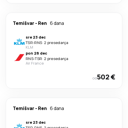
Temišvar
-
Ren
6 dana
sre 23 dec
TSR
-
RNS
·
2 presedanja
KLM
pon 28 dec
RNS
-
TSR
·
2 presedanja
Air France
502 €
od
Temišvar
-
Ren
6 dana
sre 23 dec
TSR
-
RNS
·
2 presedanja