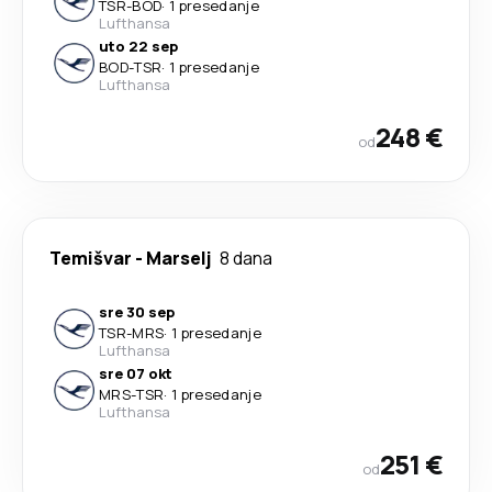
TSR
-
BOD
·
1 presedanje
Lufthansa
uto 22 sep
BOD
-
TSR
·
1 presedanje
Lufthansa
248 €
od
Temišvar
-
Marselj
8 dana
sre 30 sep
TSR
-
MRS
·
1 presedanje
Lufthansa
sre 07 okt
MRS
-
TSR
·
1 presedanje
Lufthansa
251 €
od