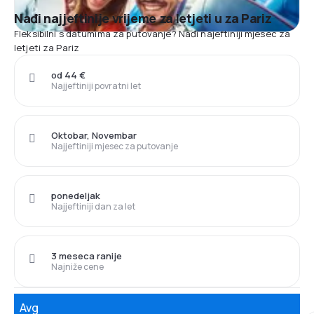
Nađi najjeftinije vrijeme za letjeti u za Pariz
Fleksibilni s datumima za putovanje? Nađi najeftiniji mjesec za
letjeti za Pariz
od 44 €
Najjeftiniji povratni let
Oktobar, Novembar
Najjeftiniji mjesec za putovanje
ponedeljak
Najjeftiniji dan za let
3 meseca ranije
Najniže cene
Avg