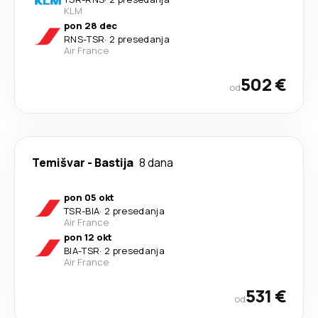
KLM
pon 28 dec
RNS
-
TSR
·
2 presedanja
Air France
502 €
od
Temišvar
-
Bastija
8 dana
pon 05 okt
TSR
-
BIA
·
2 presedanja
Air France
pon 12 okt
BIA
-
TSR
·
2 presedanja
Air France
531 €
od