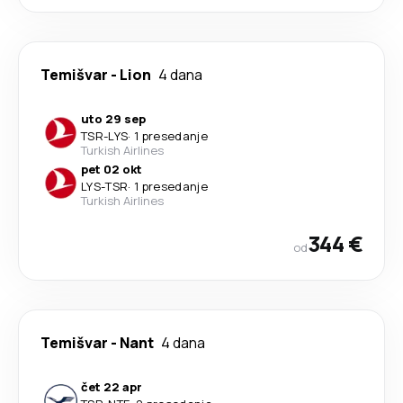
Temišvar
-
Lion
4 dana
uto 29 sep
TSR
-
LYS
·
1 presedanje
Turkish Airlines
pet 02 okt
LYS
-
TSR
·
1 presedanje
Turkish Airlines
344 €
od
Temišvar
-
Nant
4 dana
čet 22 apr