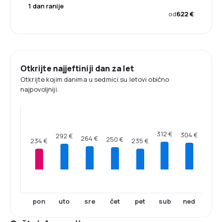
1 dan ranije
od
622 €
Otkrijte najjeftiniji dan za let
Otkrijte kojim danima u sedmici su letovi obično
najpovoljniji.
312 €
304 €
292 €
264 €
250 €
235 €
234 €
pon
uto
sre
čet
pet
sub
ned