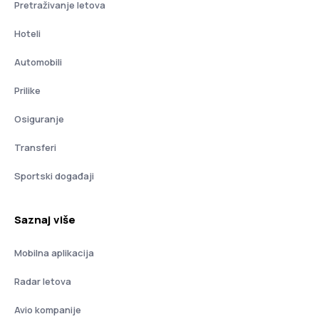
Pretraživanje letova
Hoteli
Automobili
Prilike
Osiguranje
Transferi
Sportski događaji
Saznaj više
Mobilna aplikacija
Radar letova
Avio kompanije