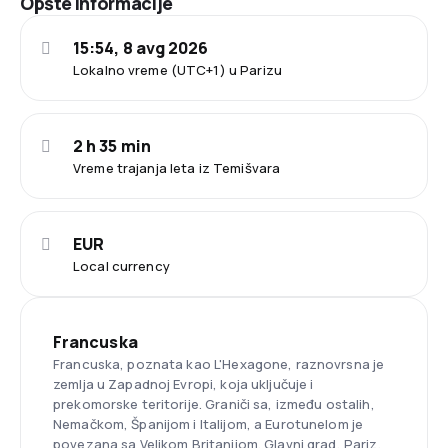
Opšte informacije
15:54, 8 avg 2026
Lokalno vreme (UTC+1) u Parizu
2 h 35 min
Vreme trajanja leta iz Temišvara
EUR
Local currency
Francuska
Francuska, poznata kao L'Hexagone, raznovrsna je
zemlja u Zapadnoj Evropi, koja uključuje i
prekomorske teritorije. Graniči sa, između ostalih,
Nemačkom, Španijom i Italijom, a Eurotunelom je
povezana sa Velikom Britanijom. Glavni grad, Pariz,