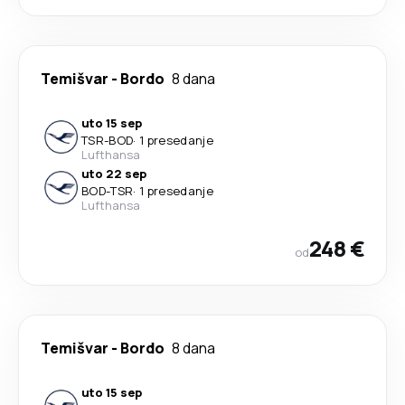
Temišvar
-
Bordo
8 dana
uto 15 sep
TSR
-
BOD
·
1 presedanje
Lufthansa
uto 22 sep
BOD
-
TSR
·
1 presedanje
Lufthansa
248 €
od
Temišvar
-
Bordo
8 dana
uto 15 sep