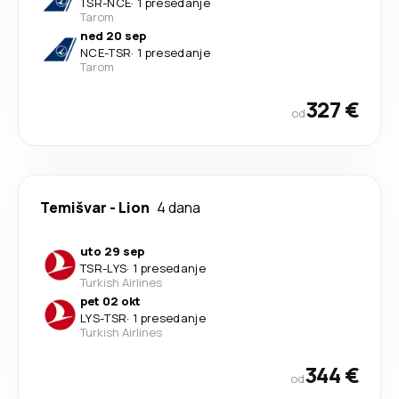
TSR
-
NCE
·
1 presedanje
Tarom
ned 20 sep
NCE
-
TSR
·
1 presedanje
Tarom
327 €
od
Temišvar
-
Lion
4 dana
uto 29 sep
TSR
-
LYS
·
1 presedanje
Turkish Airlines
pet 02 okt
LYS
-
TSR
·
1 presedanje
Turkish Airlines
344 €
od