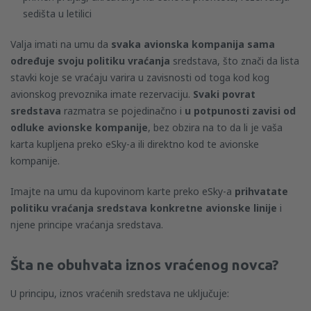
sedišta u letilici
Valja imati na umu da
svaka avionska kompanija sama
određuje svoju politiku vraćanja
sredstava, što znači da lista
stavki koje se vraćaju varira u zavisnosti od toga kod kog
avionskog prevoznika imate rezervaciju.
Svaki povrat
sredstava
razmatra se pojedinačno i
u potpunosti zavisi od
odluke avionske kompanije
, bez obzira na to da li je vaša
karta kupljena preko eSky-a ili direktno kod te avionske
kompanije.
Imajte na umu da kupovinom karte preko eSky-a
prihvatate
politiku vraćanja sredstava konkretne avionske linije
i
njene principe vraćanja sredstava.
Šta ne obuhvata iznos vraćenog novca?
U principu, iznos vraćenih sredstava ne uključuje: