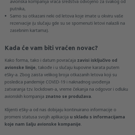
avionska kompanija vraća sredstva odvojeno za svakog od
putnika,
Samo su otkazani neki od letova koje imate u okviru vaše
rezervacije (u slučaju gde su se spomenuti letovi nalazili na
zasebnim kartama).
Kada će vam biti vraćen novac?
Kako forma, tako i datum povraćaja
zavisi isključivo od
avionske linije
, takođe i u slučaju kupovine karata putem
eSky-a. Zbog zaista velikog broja otkazanih letova koji su
posledica pandemije COVID-19 i naknadnog uvođenja
zatvaranja tzv. lockdown-a, vreme čekanja na odgovor i odluku
avionskih kompanija
znatno se produžava
.
Klijenti eSky-a od nas dobijaju kontinuirano informacije o
promeni statusa svojih aplikacija
u skladu s informacijama
koje nam šalju avionske kompanije
.