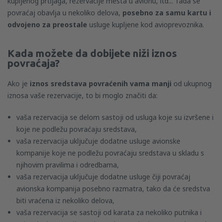
kupljenog prtljaga, rezervacije mesta u avionu, itd... Tada se
povraćaj obavlja u nekoliko delova,
posebno za samu kartu i
odvojeno za preostale
usluge kupljene kod avioprevoznika.
Kada možete da dobijete niži iznos
povraćaja?
Ako je
iznos sredstava povraćenih vama manji
od ukupnog
iznosa vaše rezervacije, to bi moglo značiti da:
vaša rezervacija se delom sastoji od usluga koje su izvršene i
koje ne podležu povraćaju sredstava,
vaša rezervacija uključuje dodatne usluge avionske
kompanije koje ne podležu povraćaju sredstava u skladu s
njihovim pravilima i odredbama,
vaša rezervacija uključuje dodatne usluge čiji povraćaj
avionska kompanija posebno razmatra, tako da će sredstva
biti vraćena iz nekoliko delova,
vaša rezervacija se sastoji od karata za nekoliko putnika i