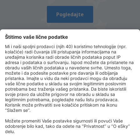
Pošalji
Pogledajte
Preuzmi našu aplikaciju
i planiraj svoja
putovanja
Isplaniraj svoj put