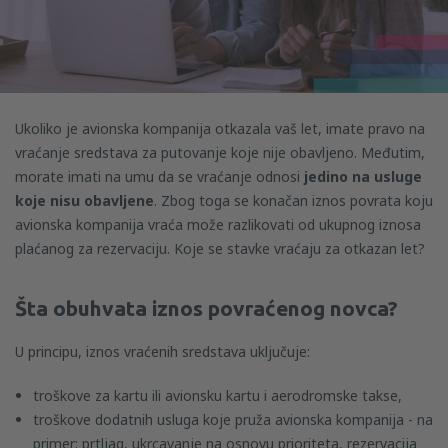
Ukoliko je avionska kompanija otkazala vaš let, imate pravo na
vraćanje sredstava za putovanje koje nije obavljeno. Međutim,
morate imati na umu da se vraćanje odnosi
jedino na usluge
koje nisu obavljene
. Zbog toga se konačan iznos povrata koju
avionska kompanija vraća može razlikovati od ukupnog iznosa
plaćanog za rezervaciju. Koje se stavke vraćaju za otkazan let?
Šta obuhvata iznos povraćenog novca?
U principu, iznos vraćenih sredstava uključuje:
troškove za kartu ili avionsku kartu i aerodromske takse,
troškove dodatnih usluga koje pruža avionska kompanija - na
primer: prtljag, ukrcavanje na osnovu prioriteta, rezervacija