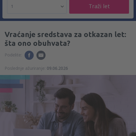
Traži let
1
Vraćanje sredstava za otkazan let:
šta ono obuhvata?
Podelite:
Poslednje ažuriranje:
09.06.2026