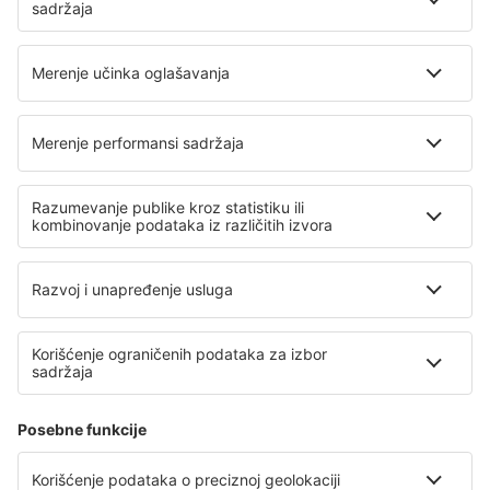
Air Montenegro
Ryanair
Lufthansa
O eSky
Opšti uslovi
Moje rezervacije
Politika Privatnosti
Pomoć i kontakt
Lokacije