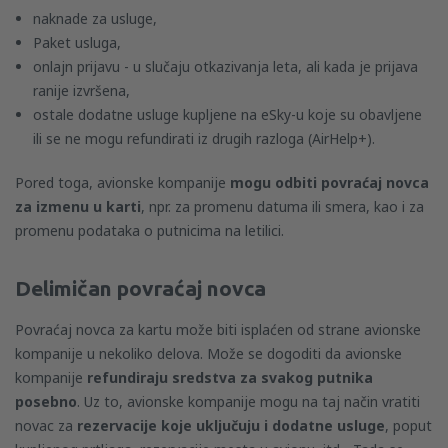
naknade za usluge,
Paket usluga,
onlajn prijavu - u slučaju otkazivanja leta, ali kada je prijava
ranije izvršena,
ostale dodatne usluge kupljene na eSky-u koje su obavljene
ili se ne mogu refundirati iz drugih razloga (AirHelp+).
Pored toga, avionske kompanije
mogu odbiti povraćaj novca
za izmenu u karti
, npr. za promenu datuma ili smera, kao i za
promenu podataka o putnicima na letilici.
Delimičan povraćaj novca
Povraćaj novca za kartu može biti isplaćen od strane avionske
kompanije u nekoliko delova. Može se dogoditi da avionske
kompanije
refundiraju sredstva za svakog putnika
posebno
. Uz to, avionske kompanije mogu na taj način vratiti
novac za
rezervacije koje uključuju i dodatne usluge
, poput