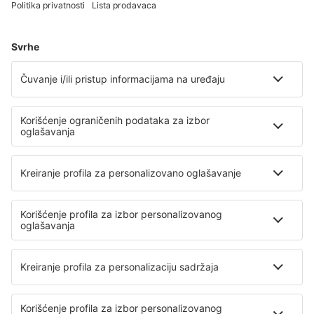
Avio karte
Vikend putovanja
Letovanje
Smeštaj
Let+Hotel
Hoteli
Transferi
Atrakcije
Sportski događaji
Saznaj više
Mobilna aplikacija
Avio kompanije
Air Serbia
Wizz Air