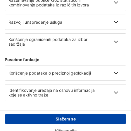
Politika Privatnosti
Pomoć i kontakt
Lokacije
Međunarodni veb-sajtovi
eSky.eu
eSky.com
eDestinos.com