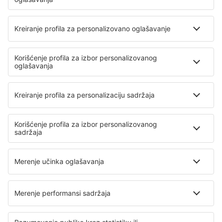
Transferi
Atrakcije
Sportski događaji
Saznaj više
Mobilna aplikacija
Avio kompanije
Air Serbia
Wizz Air
Air Montenegro
Ryanair
Lufthansa
O eSky
Opšti uslovi
Moje rezervacije