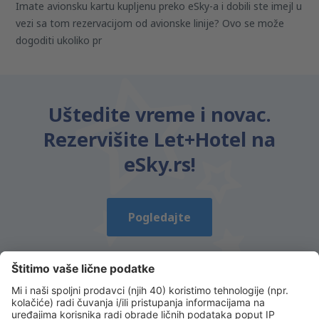
Imate avionsku kartu kupljenu preko eSky-a i dobili ste imejl u
vezi sa tom rezervacijom od avionske linije? Ovo se može
dogoditi ukoliko pr
Uštedite vreme i novac.
Rezervišite Let+Hotel na
eSky.rs!
Pogledajte