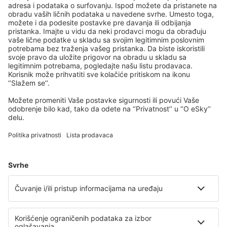
Preuzmi našu aplikaciju
i planiraj svoja
putovanja
Isplaniraj svoj put
Avio karte
Vikend putovanja
Letovanje
Smeštaj
Let+Hotel
Hoteli