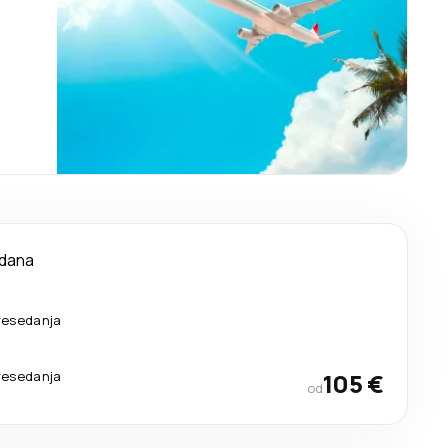
 dana
resedanja
resedanja
105 €
od