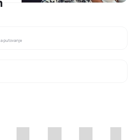
m
 za putovanje