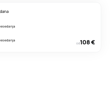
 dana
resedanja
resedanja
108 €
od