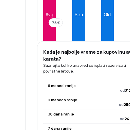
Avg
Sep
Okt
78 €
Kada je najbolje vreme za kupovinu a
karata?
Saznajte koliko unapred se isplati rezervisati
povratne letove.
6 meseci ranije
od
31
3 meseca ranije
od
250
30 dana ranije
od
24
7 dana ranije