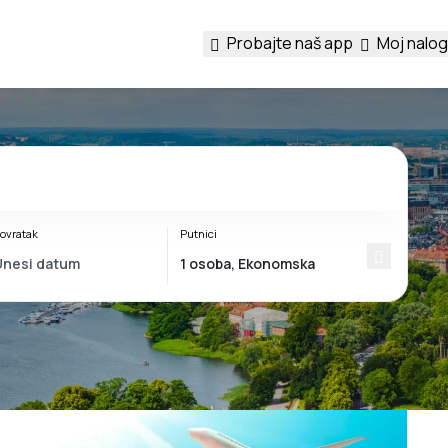
Probajte naš app
Moj nalog
ovratak
Putnici