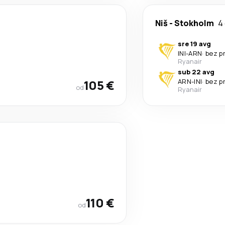
Niš
-
Stokholm
4
sre 19 avg
INI
-
ARN
·
bez p
Ryanair
sub 22 avg
105 €
ARN
-
INI
·
bez p
od
Ryanair
110 €
od