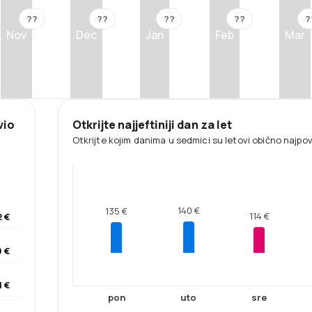
??
??
??
??
?
Nov
Dec
Jan
Feb
Mar
vio
Otkrijte najjeftiniji dan za let
Otkrijte kojim danima u sedmici su letovi obično najpovol
140 €
135 €
114 €
2 €
 €
1 €
pon
uto
sre