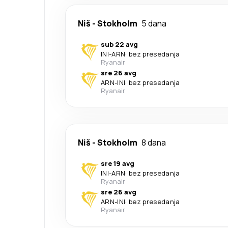
Niš
-
Stokholm
5 dana
sub 22 avg
INI
-
ARN
·
bez presedanja
Ryanair
sre 26 avg
ARN
-
INI
·
bez presedanja
Ryanair
Niš
-
Stokholm
8 dana
sre 19 avg
INI
-
ARN
·
bez presedanja
Ryanair
sre 26 avg
ARN
-
INI
·
bez presedanja
Ryanair