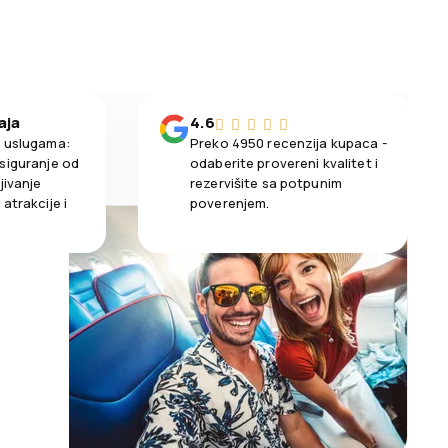
aja
4.6
m uslugama:
Preko 4950 recenzija kupaca -
siguranje od
odaberite provereni kvalitet i
jivanje
rezervišite sa potpunim
atrakcije i
poverenjem.