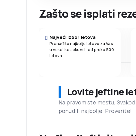
Zašto se isplati re
Najveći izbor letova
Pronađite najbolje letove za Vas
u nekoliko sekundi, od preko 500
letova.
Lovite jeftine l
Na pravom ste mestu. Svako
ponudili najbolje. Proverite!