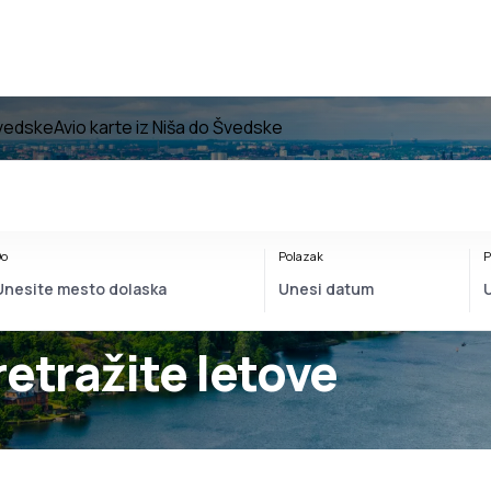
Švedske
Avio karte iz Niša do Švedske
o
Polazak
P
retražite letove