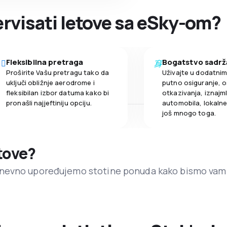
zervisati letove sa eSky-om?
Fleksibilna pretraga
Bogatstvo sadrž
Proširite Vašu pretragu tako da
Uživajte u dodatni
uključi obližnje aerodrome i
putno osiguranje, o
fleksibilan izbor datuma kako bi
otkazivanja, iznajml
pronašli najjeftiniju opciju.
automobila, lokalne 
još mnogo toga.
etove?
dnevno upoređujemo stotine ponuda kako bismo vam