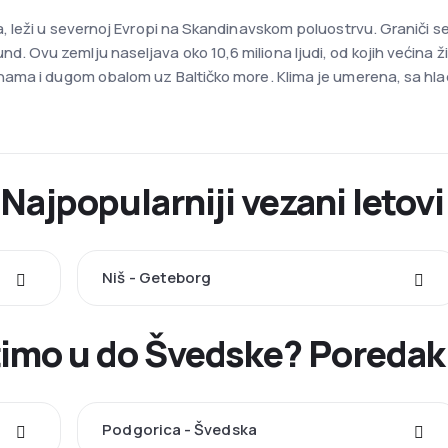
 leži u severnoj Evropi na Skandinavskom poluostrvu. Graniči s
vu zemlju naseljava oko 10,6 miliona ljudi, od kojih većina ži
ma i dugom obalom uz Baltičko more. Klima je umerena, sa hladn
Najpopularniji vezani letovi 
Niš - Geteborg
timo u do Švedske? Poredak
Podgorica - Švedska