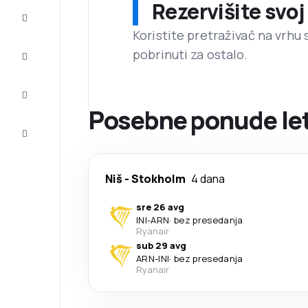
Rezervišite svoj
Prilike
Koristite pretraživač na vrhu 
pobrinuti za ostalo.
Dovršite
putovanje
Inspiracija
i saveti
Posebne ponude let
Korisnička
služba
Niš
-
Stokholm
4 dana
sre 26 avg
INI
-
ARN
·
bez presedanja
Ryanair
sub 29 avg
ARN
-
INI
·
bez presedanja
Ryanair