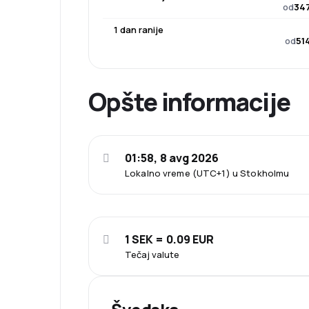
od
347
1 dan ranije
od
51
Opšte informacije
01:58, 8 avg 2026
Lokalno vreme (UTC+1) u Stokholmu
1 SEK = 0.09 EUR
Tečaj valute