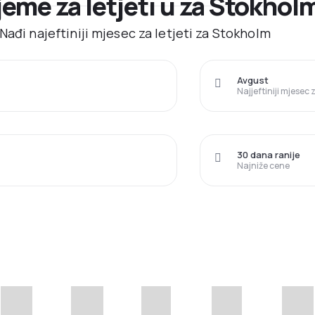
ijeme za letjeti u za Stokhol
Nađi najeftiniji mjesec za letjeti za Stokholm
Avgust
Najjeftiniji mjesec
30 dana ranije
Najniže cene