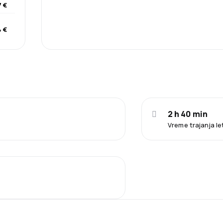
 €
4 €
2 h 40 min
Vreme trajanja le