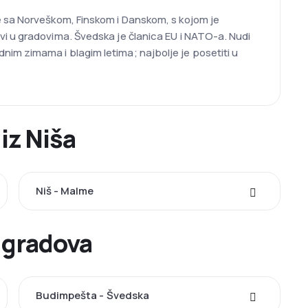
e sa Norveškom, Finskom i Danskom, s kojom je
vi u gradovima. Švedska je članica EU i NATO-a. Nudi
im zimama i blagim letima; najbolje je posetiti u
iz Niša
Niš - Malme
 gradova
Budimpešta - Švedska