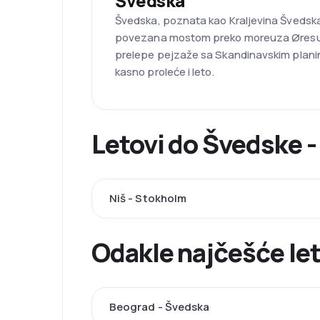
Švedska
Švedska, poznata kao Kraljevina Švedska,
povezana mostom preko moreuza Øresund. O
prelepe pejzaže sa Skandinavskim planina
kasno proleće i leto.
Letovi do Švedske - 
Niš - Stokholm
Odakle najčešće le
Beograd - Švedska