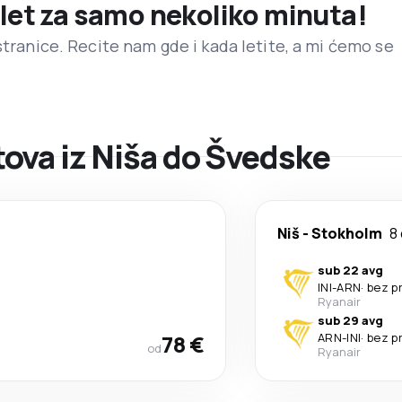
 let za samo nekoliko minuta!
stranice. Recite nam gde i kada letite, a mi ćemo se
ova iz Niša do Švedske
Niš
-
Stokholm
8
sub 22 avg
INI
-
ARN
·
bez p
Ryanair
sub 29 avg
78 €
ARN
-
INI
·
bez p
od
Ryanair