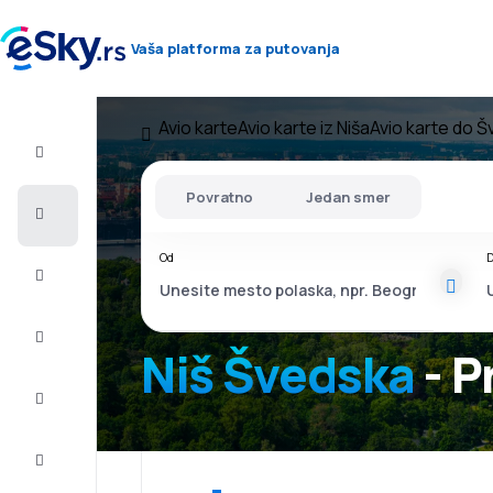
Vaša platforma za putovanja
Avio karte
Avio karte iz Niša
Avio karte do 
Let+Hotel
Povratno
Jedan smer
Avio
karte
Od
D
Letovanje
Last
minute
Niš Švedska
- P
Vikend
putovanja
Smeštaj