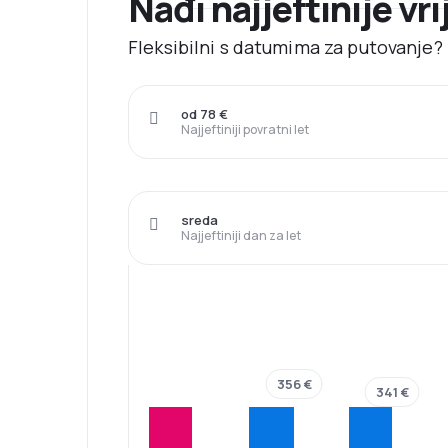
Nađi najjeftinije vr
Fleksibilni s datumima za putovanje? 
od 78 €
Najjeftiniji povratni let
sreda
Najjeftiniji dan za let
356 €
341 €