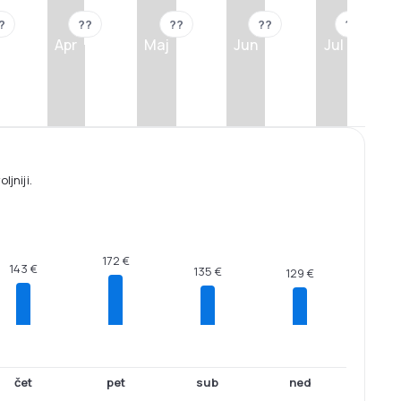
?
??
??
??
??
Apr
Maj
Jun
Jul
jniji.
172 €
143 €
135 €
129 €
čet
pet
sub
ned