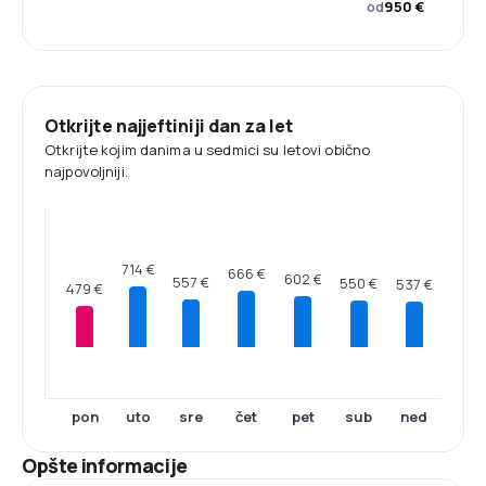
od
950 €
Otkrijte najjeftiniji dan za let
Otkrijte kojim danima u sedmici su letovi obično
najpovoljniji.
714 €
666 €
602 €
557 €
550 €
537 €
479 €
pon
uto
sre
čet
pet
sub
ned
Opšte informacije