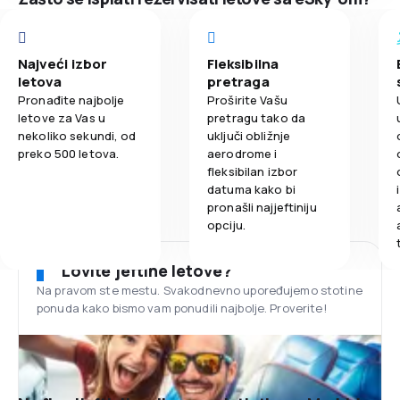
Najveći izbor
Fleksibilna
letova
pretraga
Pronađite najbolje
Proširite Vašu
letove za Vas u
pretragu tako da
nekoliko sekundi, od
uključi obližnje
preko 500 letova.
aerodrome i
fleksibilan izbor
datuma kako bi
pronašli najjeftiniju
opciju.
Lovite jeftine letove?
Na pravom ste mestu. Svakodnevno upoređujemo stotine
ponuda kako bismo vam ponudili najbolje. Proverite!