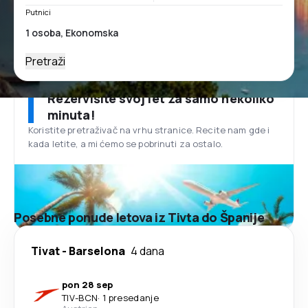
Putnici
Pretraži
Rezervišite svoj let za samo nekoliko
minuta!
Koristite pretraživač na vrhu stranice. Recite nam gde i
kada letite, a mi ćemo se pobrinuti za ostalo.
Posebne ponude letova iz Tivta do Španije
Tivat
-
Barselona
4 dana
pon 28 sep
TIV
-
BCN
·
1 presedanje