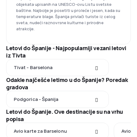
objekata upisanih na UNESCO-ovu Listu svetske
baštine. Najbolje je posetiti u proleće i jesen, kada su
temperature blage. Španija privlači turiste iz celog
sveta, nudeći raznovrsne kulturne i prirodne
atrakcije.
Letovi do Španije - Najpopularniji vezani letovi
iz Tivta
Tivat - Barselona
Odakle najčešće letimo u do Španije? Poredak
gradova
Podgorica - Španija
Letovi do Španije. Ove destinacije su na vrhu
popisa
Avio karte za Barselonu
Avio k