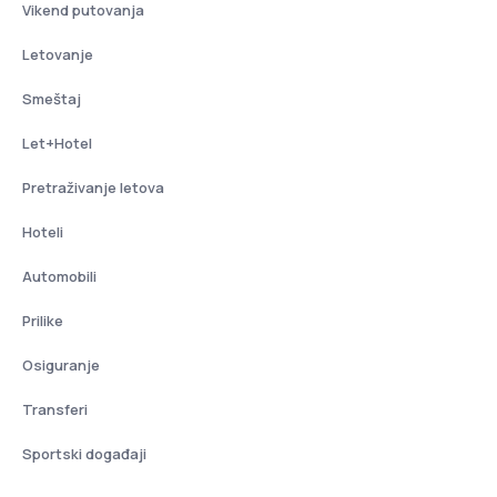
Vikend putovanja
Letovanje
Smeštaj
Let+Hotel
Pretraživanje letova
Hoteli
Automobili
Prilike
Osiguranje
Transferi
Sportski događaji