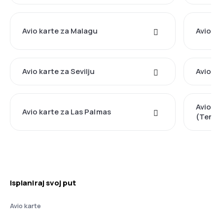
Avio karte za Malagu
Avio k
Avio karte za Sevilju
Avio ka
Avio k
Avio karte za Las Palmas
(Tener
Isplaniraj svoj put
Avio karte