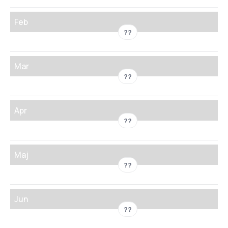
Feb
??
Mar
??
Apr
??
Maj
??
Jun
??