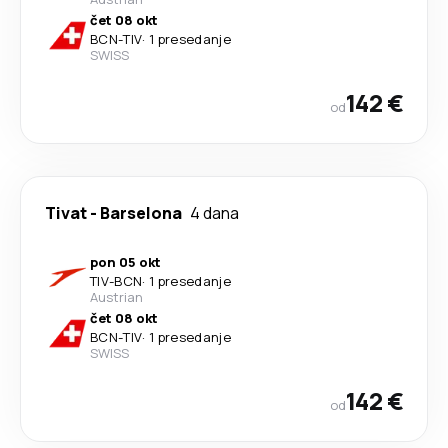
čet 08 okt
BCN
-
TIV
·
1 presedanje
SWISS
142 €
od
Tivat
-
Barselona
4 dana
pon 05 okt
TIV
-
BCN
·
1 presedanje
Austrian
čet 08 okt
BCN
-
TIV
·
1 presedanje
SWISS
142 €
od