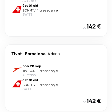
Austrian
čet 01 okt
BCN
-
TIV
·
1 presedanje
SWISS
142 €
od
Tivat
-
Barselona
4 dana
pon 28 sep
TIV
-
BCN
·
1 presedanje
Austrian
čet 01 okt
BCN
-
TIV
·
1 presedanje
SWISS
142 €
od