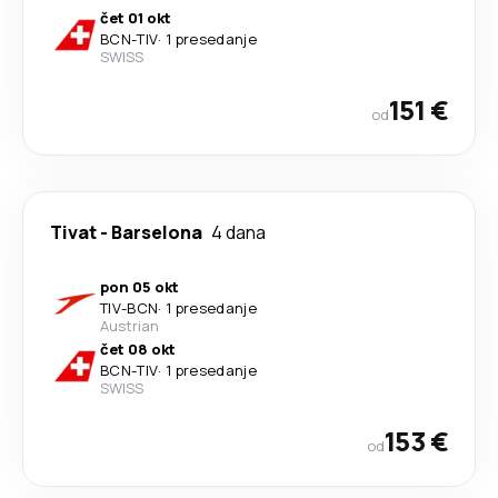
čet 01 okt
BCN
-
TIV
·
1 presedanje
SWISS
151 €
od
Tivat
-
Barselona
4 dana
pon 05 okt
TIV
-
BCN
·
1 presedanje
Austrian
čet 08 okt
BCN
-
TIV
·
1 presedanje
SWISS
153 €
od