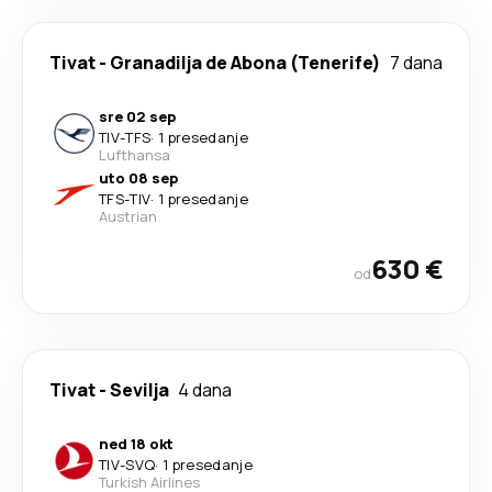
Tivat
-
Granadilja de Abona (Tenerife)
7 dana
sre 02 sep
TIV
-
TFS
·
1 presedanje
Lufthansa
uto 08 sep
TFS
-
TIV
·
1 presedanje
Austrian
630 €
od
Tivat
-
Sevilja
4 dana
ned 18 okt
TIV
-
SVQ
·
1 presedanje
Turkish Airlines