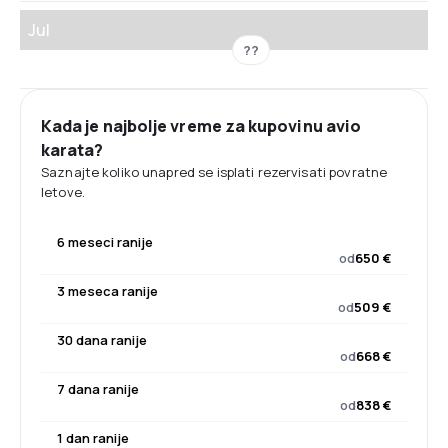
Jul
??
Kada je najbolje vreme za kupovinu avio
karata?
Saznajte koliko unapred se isplati rezervisati povratne
letove.
6 meseci ranije
od
650 €
3 meseca ranije
od
509 €
30 dana ranije
od
668 €
7 dana ranije
od
838 €
1 dan ranije