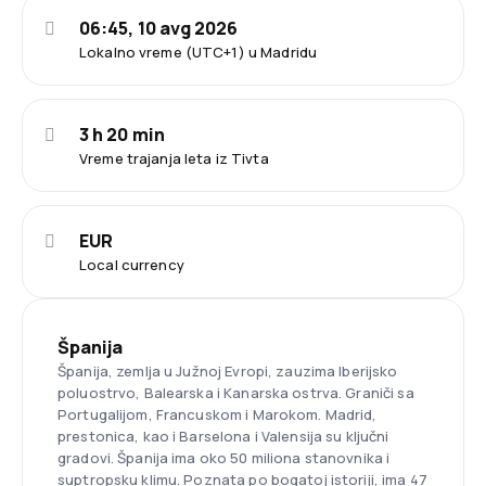
06:45, 10 avg 2026
Lokalno vreme (UTC+1) u Madridu
3 h 20 min
Vreme trajanja leta iz Tivta
EUR
Local currency
Španija
Španija, zemlja u Južnoj Evropi, zauzima Iberijsko
poluostrvo, Balearska i Kanarska ostrva. Graniči sa
Portugalijom, Francuskom i Marokom. Madrid,
prestonica, kao i Barselona i Valensija su ključni
gradovi. Španija ima oko 50 miliona stanovnika i
suptropsku klimu. Poznata po bogatoj istoriji, ima 47