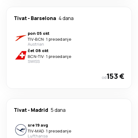
Tivat
-
Barselona
4 dana
pon 05 okt
TIV
-
BCN
·
1 presedanje
Austrian
čet 08 okt
BCN
-
TIV
·
1 presedanje
SWISS
153 €
od
Tivat
-
Madrid
5 dana
sre 19 avg
TIV
-
MAD
·
1 presedanje
Lufthansa