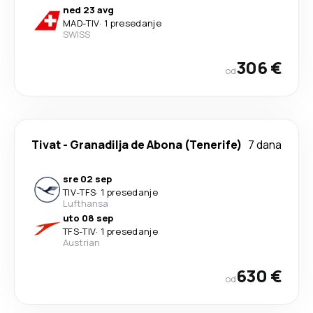
ned 23 avg
MAD
-
TIV
·
1 presedanje
SWISS
306 €
od
Tivat
-
Granadilja de Abona (Tenerife)
7 dana
sre 02 sep
TIV
-
TFS
·
1 presedanje
Lufthansa
uto 08 sep
TFS
-
TIV
·
1 presedanje
Austrian
630 €
od