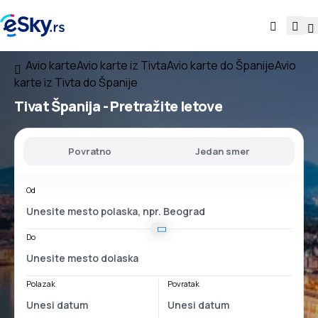
Avio karte
Avio karte iz Tivta
Avio karte do Španije
Avio
karte iz Tivta do Španije
Tivat Španija
- Pretražite letove
Povratno
Jedan smer
Od
Do
Polazak
Povratak