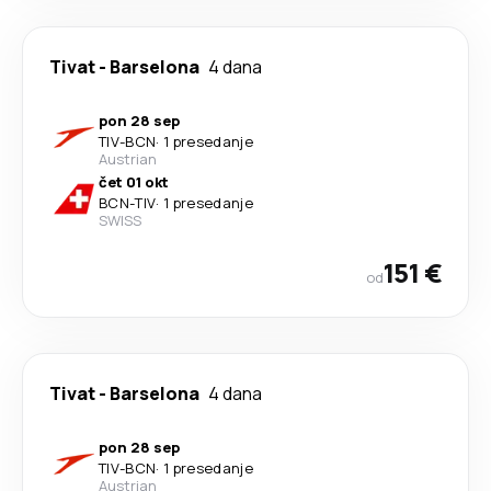
Tivat
-
Barselona
4 dana
pon 28 sep
TIV
-
BCN
·
1 presedanje
Austrian
čet 01 okt
BCN
-
TIV
·
1 presedanje
SWISS
151 €
od
Tivat
-
Barselona
4 dana
pon 28 sep
TIV
-
BCN
·
1 presedanje
Austrian