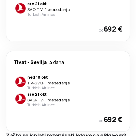
sre 21 okt
SVQ
-
TIV
·
1 presedanje
Turkish Airlines
692 €
od
Tivat
-
Sevilja
4 dana
ned 18 okt
TIV
-
SVQ
·
1 presedanje
Turkish Airlines
sre 21 okt
SVQ
-
TIV
·
1 presedanje
Turkish Airlines
692 €
od
Zašto se isplati rezervisati letove sa eSky-om?