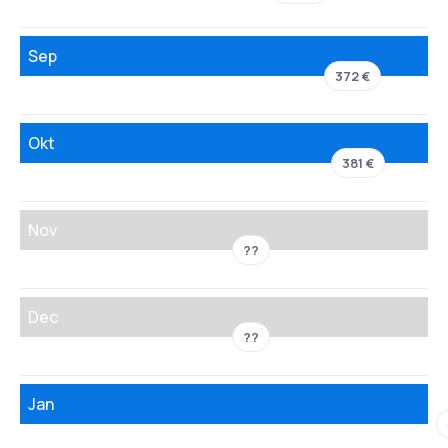
Sep
372 €
Okt
381 €
Nov
??
Dec
??
Jan