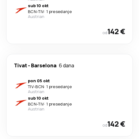
sub 10 okt
BCN
-
TIV
·
1 presedanje
Austrian
142 €
od
Tivat
-
Barselona
6 dana
pon 05 okt
TIV
-
BCN
·
1 presedanje
Austrian
sub 10 okt
BCN
-
TIV
·
1 presedanje
Austrian
142 €
od