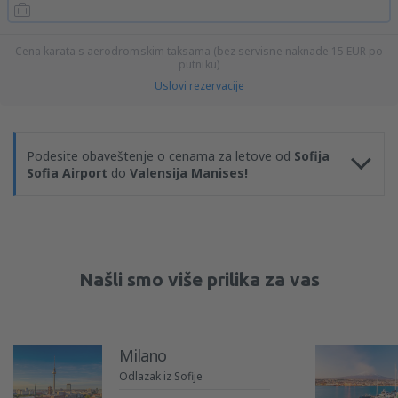
Cena karata s aerodromskim taksama (bez servisne naknade
15
EUR
po
putniku)
Uslovi rezervacije
Podesite obaveštenje o cenama za letove od
Sofija
Sofia Airport
do
Valensija Manises!
Našli smo više prilika za vas
Milano
Odlazak iz Sofije