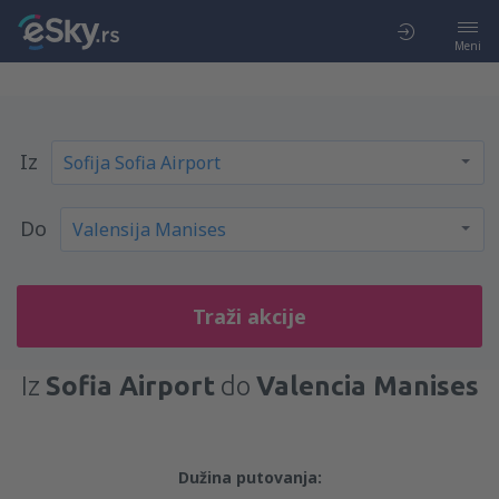
Meni
Iz
Do
Traži akcije
Iz
Sofia Airport
do
Valencia Manises
Dužina putovanja: