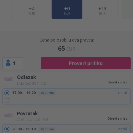
5
+4
+0
+19
EUR
EUR
EUR
Cena po osobi u dva pravca:
65
EUR
1
Proveri priliku
Odlazak
Direktan let
8 okt (čet)
SOF - VLC
17:00
19:20
detalji
3h 20min
Povratak
Direktan let
20 okt (uto)
VLC - SOF
20:00
00:10
detalji
3h 10min