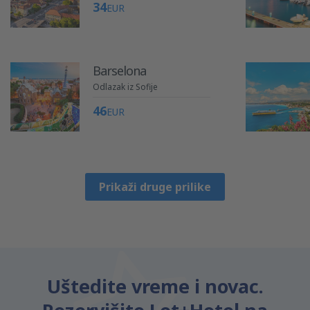
34
EUR
Barselona
Odlazak iz Sofije
46
EUR
Prikaži druge prilike
Uštedite vreme i novac.