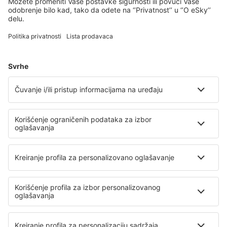
Isplaniraj svoj put
Avio karte
Vikend putovanja
Letovanje
Smeštaj
Let+Hotel
Hoteli
Transferi
Atrakcije
Sportski događaji
Saznaj više
Mobilna aplikacija
Avio kompanije