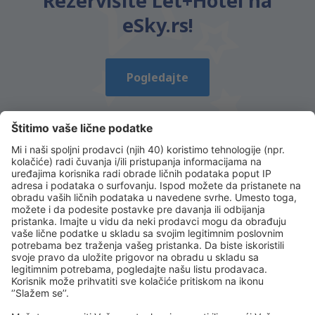
Rezervišite Let+Hotel na
eSky.rs!
Pogledajte
Preuzmi našu aplikaciju
i planiraj svoja
putovanja