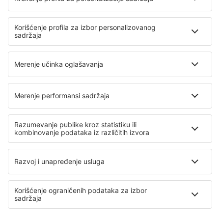
Air Serbia
Wizz Air
Air Montenegro
Ryanair
Lufthansa
O eSky
Opšti uslovi
Moje rezervacije
Politika Privatnosti
Pomoć i kontakt