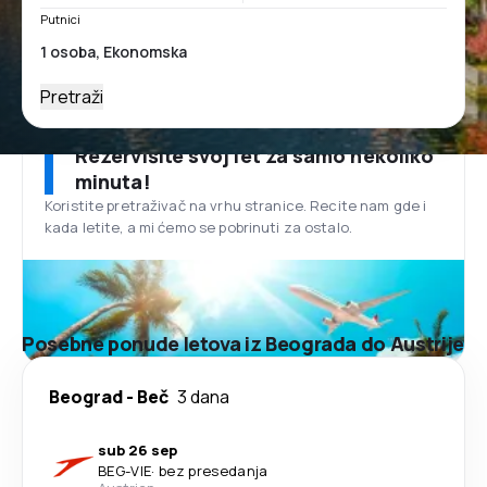
Putnici
Pretraži
Rezervišite svoj let za samo nekoliko
minuta!
Koristite pretraživač na vrhu stranice. Recite nam gde i
kada letite, a mi ćemo se pobrinuti za ostalo.
Posebne ponude letova iz Beograda do Austrije
Beograd
-
Beč
3 dana
sub 26 sep
BEG
-
VIE
·
bez presedanja