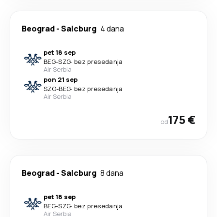
Beograd
-
Salcburg
4 dana
pet 18 sep
BEG
-
SZG
·
bez presedanja
Air Serbia
pon 21 sep
SZG
-
BEG
·
bez presedanja
Air Serbia
175 €
od
Beograd
-
Salcburg
8 dana
pet 18 sep
BEG
-
SZG
·
bez presedanja
Air Serbia