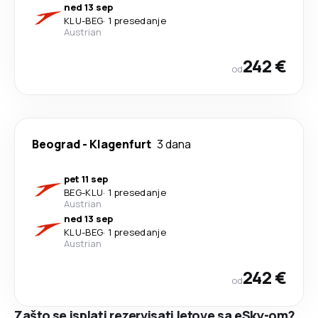
ned 13 sep
KLU
-
BEG
·
1 presedanje
Austrian
242 €
od
Beograd
-
Klagenfurt
3 dana
pet 11 sep
BEG
-
KLU
·
1 presedanje
Austrian
ned 13 sep
KLU
-
BEG
·
1 presedanje
Austrian
242 €
od
Zašto se isplati rezervisati letove sa eSky-om?