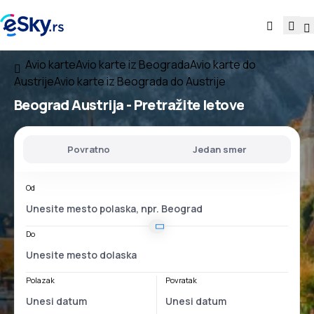
Avio karte
Avio karte iz Beograda
Avio karte do
Austrije
Avio karte iz Beograda do Austrije
Beograd Austrija
- Pretražite letove
Povratno
Jedan smer
Od
Do
Polazak
Povratak