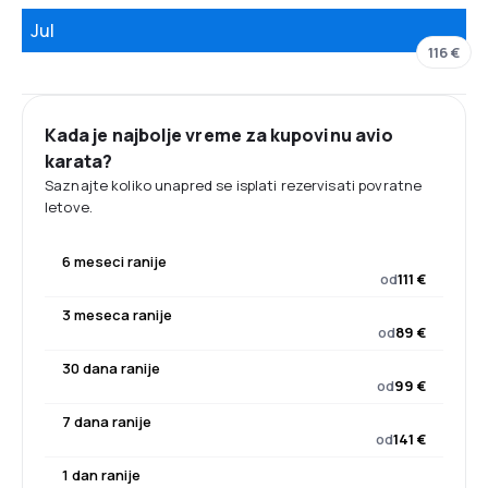
Jul
116 €
Kada je najbolje vreme za kupovinu avio
karata?
Saznajte koliko unapred se isplati rezervisati povratne
letove.
6 meseci ranije
od
111 €
3 meseca ranije
od
89 €
30 dana ranije
od
99 €
7 dana ranije
od
141 €
1 dan ranije