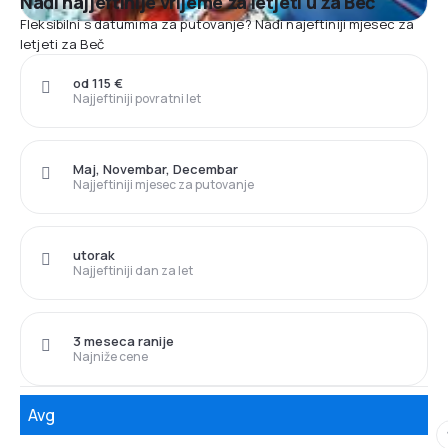
Nađi najjeftinije vrijeme za letjeti u za Beč
Fleksibilni s datumima za putovanje? Nađi najeftiniji mjesec za
letjeti za Beč
od 115 €
Najjeftiniji povratni let
Maj, Novembar, Decembar
Najjeftiniji mjesec za putovanje
utorak
Najjeftiniji dan za let
3 meseca ranije
Najniže cene
Avg