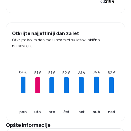
od
216 €
Otkrijte najjeftiniji dan za let
Otkrijte kojim danima u sedmici su letovi obično
najpovoljniji.
84 €
84 €
83 €
82 €
82 €
81 €
81 €
pon
uto
sre
čet
pet
sub
ned
Opšte informacije