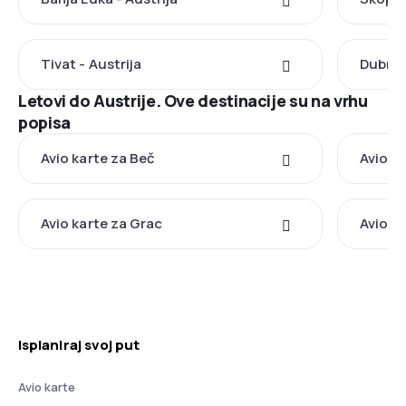
Tivat - Austrija
Dubrov
Letovi do Austrije. Ove destinacije su na vrhu
popisa
Avio karte za Beč
Avio k
Avio karte za Grac
Avio ka
Isplaniraj svoj put
Avio karte