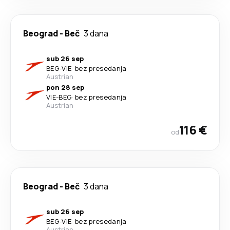
Beograd
-
Beč
3 dana
sub 26 sep
BEG
-
VIE
·
bez presedanja
Austrian
pon 28 sep
VIE
-
BEG
·
bez presedanja
Austrian
116 €
od
Beograd
-
Beč
3 dana
sub 26 sep
BEG
-
VIE
·
bez presedanja
Austrian