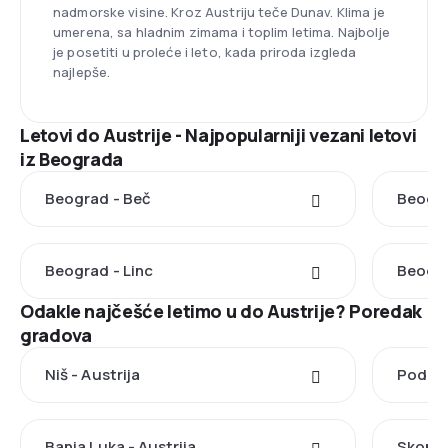
nadmorske visine. Kroz Austriju teče Dunav. Klima je
umerena, sa hladnim zimama i toplim letima. Najbolje
je posetiti u proleće i leto, kada priroda izgleda
najlepše.
Letovi do Austrije - Najpopularniji vezani letovi
iz Beograda
Beograd - Beč
Beogra
Beograd - Linc
Beogra
Odakle najčešće letimo u do Austrije? Poredak
gradova
Niš - Austrija
Podgor
Banja Luka - Austrija
Skoplje