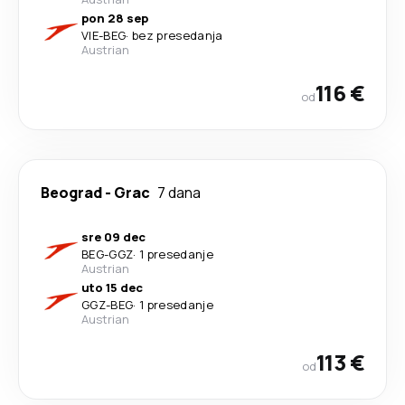
pon 28 sep
VIE
-
BEG
·
bez presedanja
Austrian
116 €
od
Beograd
-
Grac
7 dana
sre 09 dec
BEG
-
GGZ
·
1 presedanje
Austrian
uto 15 dec
GGZ
-
BEG
·
1 presedanje
Austrian
113 €
od