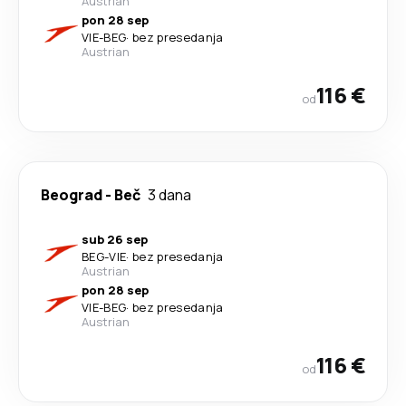
Austrian
pon 28 sep
VIE
-
BEG
·
bez presedanja
Austrian
116 €
od
Beograd
-
Beč
3 dana
sub 26 sep
BEG
-
VIE
·
bez presedanja
Austrian
pon 28 sep
VIE
-
BEG
·
bez presedanja
Austrian
116 €
od