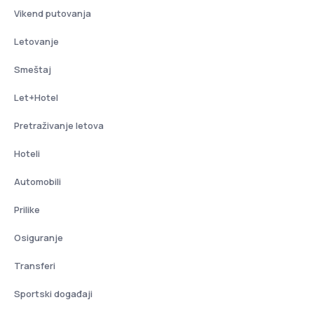
Vikend putovanja
Letovanje
Smeštaj
Let+Hotel
Pretraživanje letova
Hoteli
Automobili
Prilike
Osiguranje
Transferi
Sportski događaji