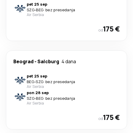
pet 25 sep
SZG
-
BEG
·
bez presedanja
Air Serbia
175 €
od
Beograd
-
Salcburg
4 dana
pet 25 sep
BEG
-
SZG
·
bez presedanja
Air Serbia
pon 28 sep
SZG
-
BEG
·
bez presedanja
Air Serbia
175 €
od