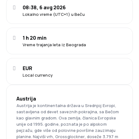
08:38, 6 avg 2026
Lokalno vreme (UTC+1) u Beču
1 h 20 min
Vreme trajanja leta iz Beograda
EUR
Local currency
Austrija
Austrija je kontinentalna država u Srednjoj Evropi,
sastavljena od devet saveznih pokrajina, sa Bečom
kao glavnim gradom. Ova zemlja, članica Evropske
unije od 1995. godine, poznata je po alpskom
pejzažu, gde više od polovine površine zauzimaju
planine. Najviši vrh, Grossglockner, doseže 3.797 m