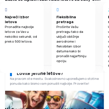
Najveći izbor
Fleksibilna
letova
pretraga
Pronađite najbolje
Proširite Vašu
letove za Vas u
pretragu tako da
nekoliko sekundi, od
uključi obližnje
preko 500 letova.
aerodrome i
fleksibilan izbor
datuma kako bi
pronašli najjeftiniju
opciju.
Lovite jeftine letove?
Na pravom ste mestu. Svakodnevno upoređujemo stotine
ponuda kako bismo vam ponudili najbolje. Proverite!