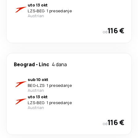
uto 13 okt
LZS
-
BEG
·
1 presedanje
Austrian
116 €
od
Beograd
-
Linc
4 dana
sub 10 okt
BEG
-
LZS
·
1 presedanje
Austrian
uto 13 okt
LZS
-
BEG
·
1 presedanje
Austrian
116 €
od