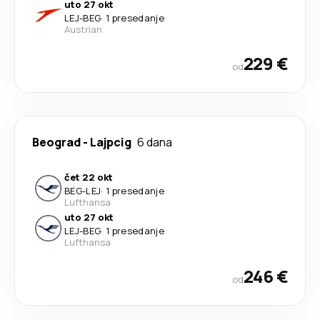
uto 27 okt
LEJ
-
BEG
·
1 presedanje
Austrian
229 €
od
Beograd
-
Lajpcig
6 dana
čet 22 okt
BEG
-
LEJ
·
1 presedanje
Lufthansa
uto 27 okt
LEJ
-
BEG
·
1 presedanje
Lufthansa
246 €
od