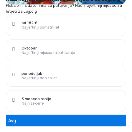
Fleksibilni s datumima za putovanje? Nađi najeftiniji mjesec za
letjeti za Lajpcig
od 182 €
Najjeftiniji povratni let
Oktobar
Najjeftiniji mjesec za putovanje
ponedeljak
Najjeftiniji dan za let
3 meseca ranije
Najniže cene
Avg