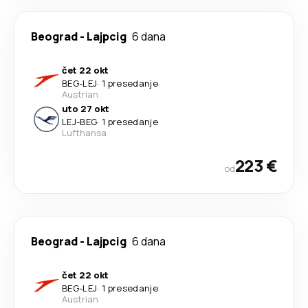
Beograd
-
Lajpcig
6 dana
čet 22 okt
BEG
-
LEJ
·
1 presedanje
Austrian
uto 27 okt
LEJ
-
BEG
·
1 presedanje
Lufthansa
223 €
od
Beograd
-
Lajpcig
6 dana
čet 22 okt
BEG
-
LEJ
·
1 presedanje
Austrian