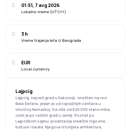
01:51, 7 avg 2026
Lokalno vreme (UTC+1)
3 h
Vreme trajanja leta iz Beograda
EUR
Local currency
Lajpcig
Lajpcig, najveći grad u Saksoniji, smešten na reci
Bela Elstera, jedan je od najvažnijih centara u
istočnoj Nemačkoj. Sa više od 620.000 stanovnika,
osmi je po veličini grad u zemlji. Poznat po
Lajpciškom sajmu, predstavlja središte trgovine,
kulture i nauke. Njegova istorijska arhitektura,