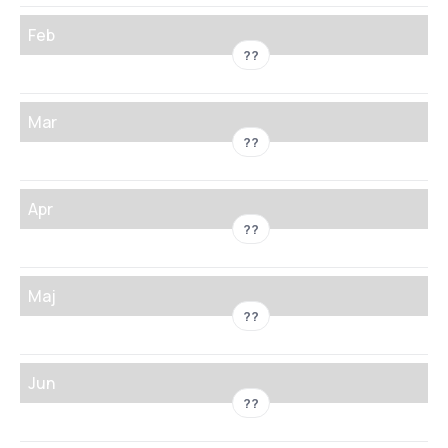
Feb
??
Mar
??
Apr
??
Maj
??
Jun
??