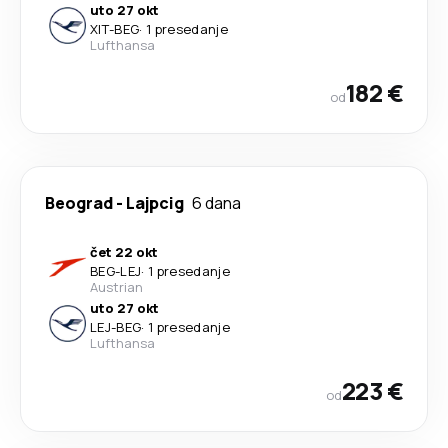
uto 27 okt
XIT
-
BEG
·
1 presedanje
Lufthansa
182 €
od
Beograd
-
Lajpcig
6 dana
čet 22 okt
BEG
-
LEJ
·
1 presedanje
Austrian
uto 27 okt
LEJ
-
BEG
·
1 presedanje
Lufthansa
223 €
od