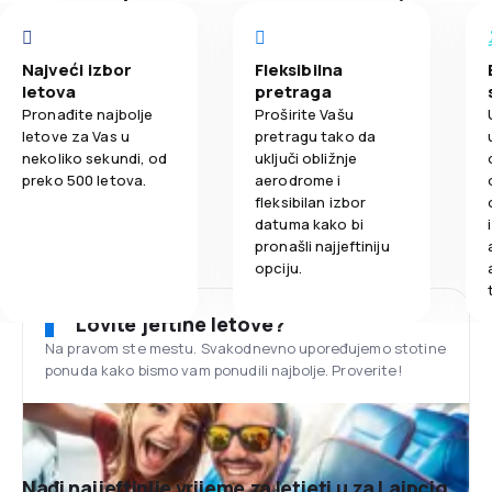
Najveći izbor
Fleksibilna
letova
pretraga
Pronađite najbolje
Proširite Vašu
letove za Vas u
pretragu tako da
nekoliko sekundi, od
uključi obližnje
preko 500 letova.
aerodrome i
fleksibilan izbor
datuma kako bi
pronašli najjeftiniju
opciju.
Lovite jeftine letove?
Na pravom ste mestu. Svakodnevno upoređujemo stotine
ponuda kako bismo vam ponudili najbolje. Proverite!
Nađi najjeftinije vrijeme za letjeti u za Lajpcig