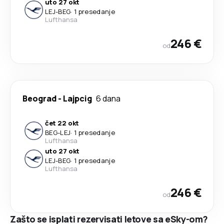
uto 27 okt
LEJ
-
BEG
·
1 presedanje
Lufthansa
246 €
od
Beograd
-
Lajpcig
6 dana
čet 22 okt
BEG
-
LEJ
·
1 presedanje
Lufthansa
uto 27 okt
LEJ
-
BEG
·
1 presedanje
Lufthansa
246 €
od
Zašto se isplati rezervisati letove sa eSky-om?