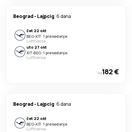
Beograd
-
Lajpcig
6 dana
čet 22 okt
BEG
-
XIT
·
1 presedanje
Lufthansa
uto 27 okt
XIT
-
BEG
·
1 presedanje
Lufthansa
182 €
od
Beograd
-
Lajpcig
6 dana
čet 22 okt
BEG
-
XIT
·
1 presedanje
Lufthansa