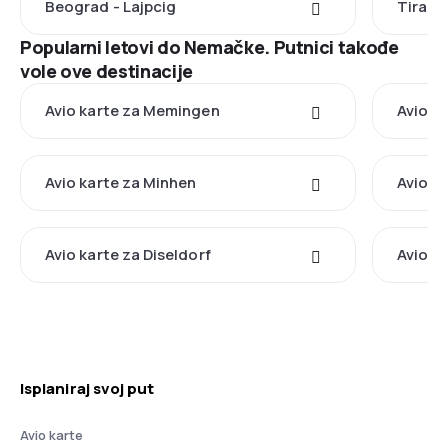
Beograd - Lajpcig
Tirana 
Popularni letovi do Nemačke. Putnici takođe
vole ove destinacije
Avio karte za Memingen
Avio ka
Avio karte za Minhen
Avio k
Avio karte za Diseldorf
Avio k
Isplaniraj svoj put
Avio karte