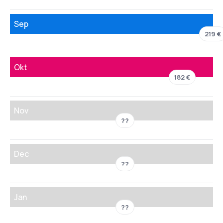
Sep
219 €
Okt
182 €
Nov
??
Dec
??
Jan
??