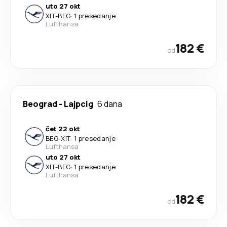
uto 27 okt
XIT
-
BEG
·
1 presedanje
Lufthansa
182 €
od
Beograd
-
Lajpcig
6 dana
čet 22 okt
BEG
-
XIT
·
1 presedanje
Lufthansa
uto 27 okt
XIT
-
BEG
·
1 presedanje
Lufthansa
182 €
od