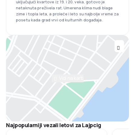
uključujući kvartove iz 19. i 20. veka, gotovo je
netaknuta preživela rat. Umerena klima nudi blage
zime i topla leta, a proleće i leto su najbolje vreme za
posetu kada grad vrvi od kulturnih događaja.
Vidi na karti
Najpopularniji vezali letovi za Lajpcig