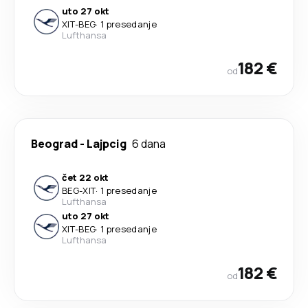
uto 27 okt
XIT
-
BEG
·
1 presedanje
Lufthansa
182 €
od
Beograd
-
Lajpcig
6 dana
čet 22 okt
BEG
-
XIT
·
1 presedanje
Lufthansa
uto 27 okt
XIT
-
BEG
·
1 presedanje
Lufthansa
182 €
od