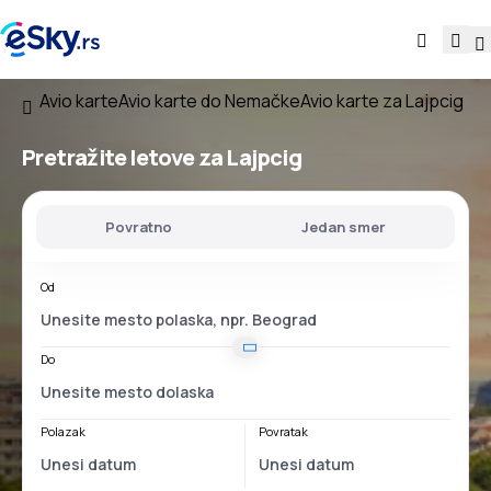
Avio karte
Avio karte do Nemačke
Avio karte za Lajpcig
Pretražite letove za Lajpcig
Povratno
Jedan smer
Od
Do
Polazak
Povratak