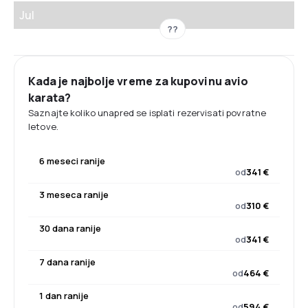
Jul
??
Kada je najbolje vreme za kupovinu avio
karata?
Saznajte koliko unapred se isplati rezervisati povratne
letove.
6 meseci ranije
od
341 €
3 meseca ranije
od
310 €
30 dana ranije
od
341 €
7 dana ranije
od
464 €
1 dan ranije
od
594 €