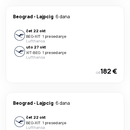
Beograd
-
Lajpcig
6 dana
čet 22 okt
BEG
-
XIT
·
1 presedanje
Lufthansa
uto 27 okt
XIT
-
BEG
·
1 presedanje
Lufthansa
182 €
od
Beograd
-
Lajpcig
6 dana
čet 22 okt
BEG
-
XIT
·
1 presedanje
Lufthansa