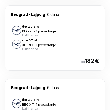
Beograd
-
Lajpcig
6 dana
čet 22 okt
BEG
-
XIT
·
1 presedanje
Lufthansa
uto 27 okt
XIT
-
BEG
·
1 presedanje
Lufthansa
182 €
od
Beograd
-
Lajpcig
6 dana
čet 22 okt
BEG
-
XIT
·
1 presedanje
Lufthansa