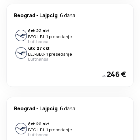
Beograd
-
Lajpcig
6 dana
čet 22 okt
BEG
-
LEJ
·
1 presedanje
Lufthansa
uto 27 okt
LEJ
-
BEG
·
1 presedanje
Lufthansa
246 €
od
Beograd
-
Lajpcig
6 dana
čet 22 okt
BEG
-
LEJ
·
1 presedanje
Lufthansa