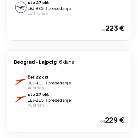
uto 27 okt
LEJ
-
BEG
·
1 presedanje
Lufthansa
223 €
od
Beograd
-
Lajpcig
6 dana
čet 22 okt
BEG
-
LEJ
·
1 presedanje
Austrian
uto 27 okt
LEJ
-
BEG
·
1 presedanje
Austrian
229 €
od