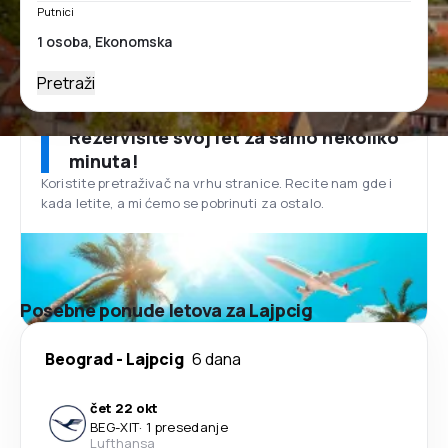
Putnici
Pretraži
Rezervišite svoj let za samo nekoliko
minuta!
Koristite pretraživač na vrhu stranice. Recite nam gde i
kada letite, a mi ćemo se pobrinuti za ostalo.
Posebne ponude letova za Lajpcig
Beograd
-
Lajpcig
6 dana
čet 22 okt
BEG
-
XIT
·
1 presedanje
Lufthansa