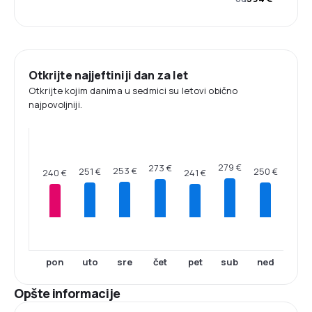
Otkrijte najjeftiniji dan za let
Otkrijte kojim danima u sedmici su letovi obično
najpovoljniji.
279 €
273 €
253 €
251 €
250 €
241 €
240 €
pon
uto
sre
čet
pet
sub
ned
Opšte informacije