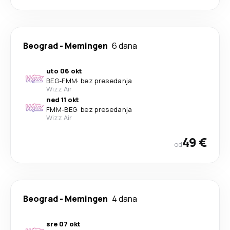
Beograd
-
Memingen
6 dana
uto 06 okt
BEG
-
FMM
·
bez presedanja
Wizz Air
ned 11 okt
FMM
-
BEG
·
bez presedanja
Wizz Air
49 €
od
Beograd
-
Memingen
4 dana
sre 07 okt