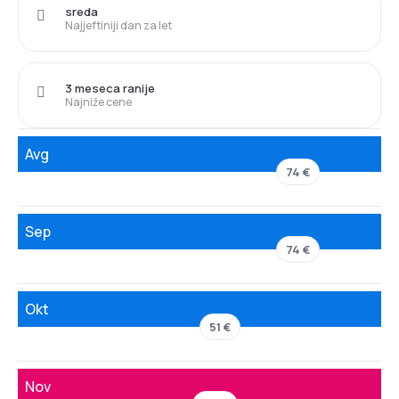
sreda
Najjeftiniji dan za let
3 meseca ranije
Najniže cene
Avg
74 €
Sep
74 €
Okt
51 €
Nov