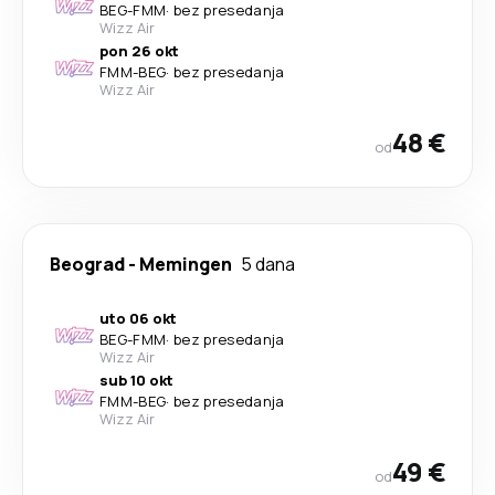
BEG
-
FMM
·
bez presedanja
Wizz Air
pon 26 okt
FMM
-
BEG
·
bez presedanja
Wizz Air
48 €
od
Beograd
-
Memingen
5 dana
uto 06 okt
BEG
-
FMM
·
bez presedanja
Wizz Air
sub 10 okt
FMM
-
BEG
·
bez presedanja
Wizz Air
49 €
od