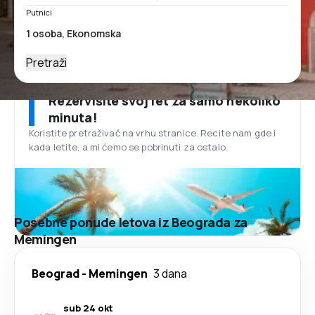
Putnici
Pretraži
Rezervišite svoj let za samo nekoliko
minuta!
Koristite pretraživač na vrhu stranice. Recite nam gde i
kada letite, a mi ćemo se pobrinuti za ostalo.
Posebne ponude letova iz Beograda za
Memingen
Beograd
-
Memingen
3 dana
sub 24 okt