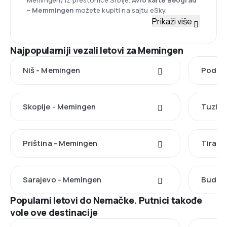
Memingen) iz prestonice Srbije.
Avio karte Beograd
– Memmingen
možete kupiti na sajtu eSky.
Prikaži više
Najpopularniji vezali letovi za Memingen
Niš - Memingen
Podgor
Skoplje - Memingen
Tuzla 
Priština - Memingen
Tirana
Sarajevo - Memingen
Budim
Popularni letovi do Nemačke. Putnici takođe
vole ove destinacije