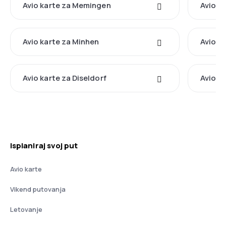
Avio karte za Memingen
Avio ka
Avio karte za Minhen
Avio k
Avio karte za Diseldorf
Avio k
Isplaniraj svoj put
Avio karte
Vikend putovanja
Letovanje