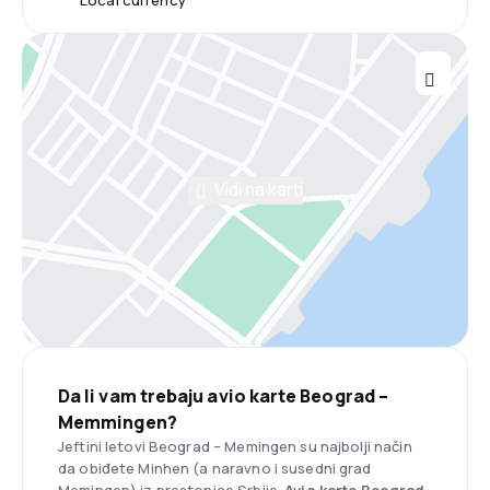
Local currency
Vidi na karti
Da li vam trebaju avio karte Beograd –
Memmingen?
Jeftini letovi Beograd – Memingen su najbolji način
da obiđete Minhen (a naravno i susedni grad