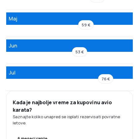
Maj
59 €
Jun
53 €
Jul
76 €
Kada je najbolje vreme za kupovinu avio
karata?
Saznajte koliko unapred se isplati rezervisati povratne
letove.
6 meseci ranije