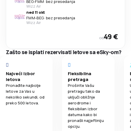
BEG
-
FMM
·
bez presedanja
Wizz Air
ned 11 okt
FMM
-
BEG
·
bez presedanja
Wizz Air
49 €
od
Zašto se isplati rezervisati letove sa eSky-om?
Najveći izbor
Fleksibilna
letova
pretraga
Pronađite najbolje
Proširite Vašu
letove za Vas u
pretragu tako da
nekoliko sekundi, od
uključi obližnje
preko 500 letova.
aerodrome i
fleksibilan izbor
datuma kako bi
pronašli najjeftiniju
opciju.