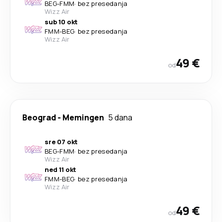
BEG
-
FMM
·
bez presedanja
Wizz Air
sub 10 okt
FMM
-
BEG
·
bez presedanja
Wizz Air
49 €
od
Beograd
-
Memingen
5 dana
sre 07 okt
BEG
-
FMM
·
bez presedanja
Wizz Air
ned 11 okt
FMM
-
BEG
·
bez presedanja
Wizz Air
49 €
od