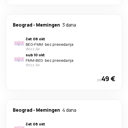
Beograd
-
Memingen
3 dana
čet 08 okt
BEG
-
FMM
·
bez presedanja
Wizz Air
sub 10 okt
FMM
-
BEG
·
bez presedanja
Wizz Air
49 €
od
Beograd
-
Memingen
4 dana
čet 08 okt