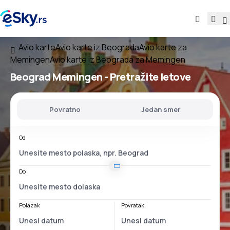
Avio karte
Avio karte iz Beograda
Avio karte za
Memingen
Avio karte iz Beograda za Memingen
Beograd Memingen
- Pretražite letove
Povratno
Jedan smer
Od
Do
Polazak
Povratak