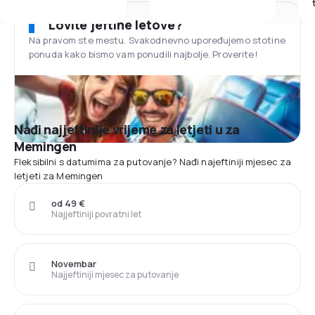
Lovite jeftine letove?
Na pravom ste mestu. Svakodnevno upoređujemo stotine
ponuda kako bismo vam ponudili najbolje. Proverite!
Nađi najjeftinije vrijeme za letjeti u za
Memingen
Fleksibilni s datumima za putovanje? Nađi najeftiniji mjesec za
letjeti za Memingen
od 49 €
Najjeftiniji povratni let
Novembar
Najjeftiniji mjesec za putovanje