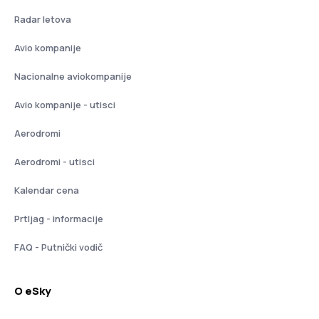
Radar letova
Avio kompanije
Nacionalne aviokompanije
Avio kompanije - utisci
Aerodromi
Aerodromi - utisci
Kalendar cena
Prtljag - informacije
FAQ - Putnički vodič
O eSky