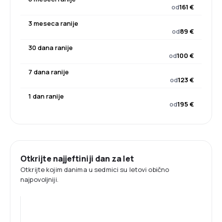
od
161 €
3 meseca ranije
od
89 €
30 dana ranije
od
100 €
7 dana ranije
od
123 €
1 dan ranije
od
195 €
Otkrijte najjeftiniji dan za let
Otkrijte kojim danima u sedmici su letovi obično
najpovoljniji.