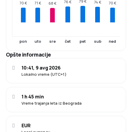
79 €
76 €
74 €
71 €
70 €
70 €
68 €
pon
uto
sre
čet
pet
sub
ned
Opšte informacije
10:41, 9 avg 2026
Lokalno vreme (UTC+1)
1 h 45 min
Vreme trajanja leta iz Beograda
EUR