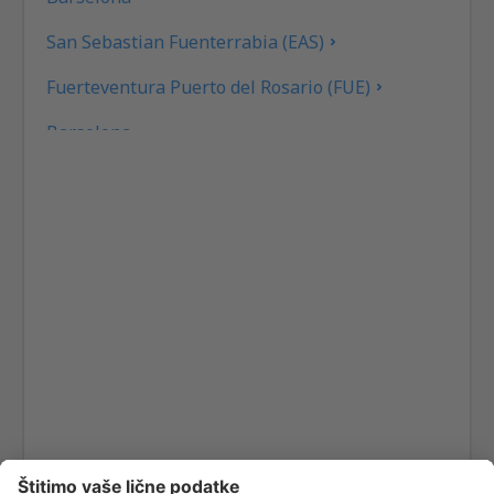
San Sebastian Fuenterrabia (EAS)
Fuerteventura Puerto del Rosario (FUE)
Barselona
Las Palmas Gran Canaria (LPA)
Granada Federico García Lorca (GRX)
Ibiza Airport (IBZ)
La Coruna Airport (LCG)
San Sebastan La Gomera (GMZ)
Santa Cruz de La Palma Airport (SPC)
Jerez de la Frontera La Parra (XRY)
Arrecife Lanzarote (ACE)