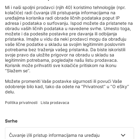
Santiago de Compostela Lavacolla (SCQ)
Leon Airport (LEN)
Lleida-Alguaire Airport (ILD)
Madrid Barajas (MAD)
Valencia Manises (VLC)
Salamanca Matacan (SLM)
Melilla Airport (MLN)
Mahon Menorca (MAH)
Mursija
Palma de Mallorca Airport (PMI)