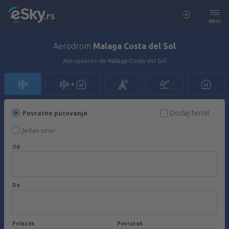
Meni
Aerodrom
Malaga Costa del Sol
Aeropuerto de Málaga-Costa del Sol
Dodaj hotel
Povratno putovanje
Jedan smer
Od
Do
Polazak
Povratak