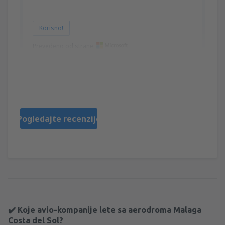
Korisno!
Prevedeno od strane
John
United Kingdom,
Januar 2025
Pogledajte recenzije
✔️ Koje avio-kompanije lete sa aerodroma Malaga
Costa del Sol?