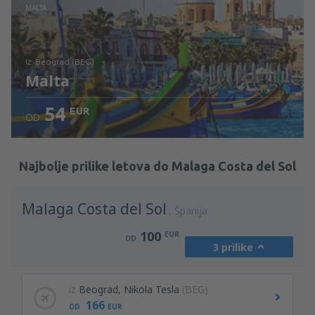
Pogledajte detalje
MALTA
iz: Beograd (BEG)
Malta
54
EUR
OD
Pogledajte detalje
Najbolje prilike letova do Malaga Costa del Sol
Malaga Costa del Sol
Španija
100
EUR
OD
3 prilike
iz
Beograd, Nikola Tesla
(BEG)
166
OD
EUR