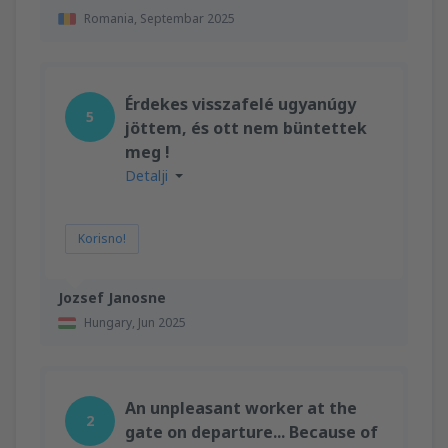
Romania,
Septembar 2025
Érdekes visszafelé ugyanúgy
5
jöttem, és ott nem büntettek
meg !
Detalji
Korisno!
Jozsef Janosne
Hungary,
Jun 2025
An unpleasant worker at the
2
gate on departure... Because of