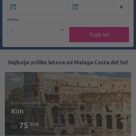
Putnici
1
Traži let
Najbolje prilike letova od Malaga Costa del Sol
ITALIJA
iz: Beograd (BEG)
Rim
75
EUR
OD