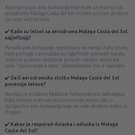
Ažurirani popis avio-kompanija koje služe za veze sa i do
areodroma Malaga Costa del Sol možete pronaći direktno
na našoj web stranici.
✔️ Kada su letovi sa aerodroma Malaga Costa del Sol
najjeftiniji?
Ponuda avio-kompanije neprestano se menja. Kako bismo
Vam pomogli u pronalaženju najjeftinijih avionskih karata,
redovno pratimo dostupne ponude i ukoliko aktivirate
naše ‘’Upozorenje o cieni’’, obavestićemo Vas o najboljim.
✔️ Da li aerodromska služba Malaga Costa del Sol
povezuje letove?
Na eSky.rs pružamo MultiLine funkcionalnost zahvaljujući
kojoj možete pretraživati ​​povezivanje letova čak i u
slučajevima avio-kompanija koje ne rade direktno jedna sa
drugom.
✔️ Kakav je raspored dolaska i odlaska iz Malaga
Costa del Sol?