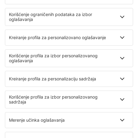
Pamplona Airport (PNA)
Santander Parayas (SDR)
Vigo Peinador (VGO)
Barselona
Mursija
Sewilla San Pablo (SVQ)
Badajoz Talavera la Real (BJZ)
Tenerife Norte (TFN)
Tenerife South (TFS)
Valladolid Airport (VLL)
Vitoria-Gasteiz Airport (VIT)