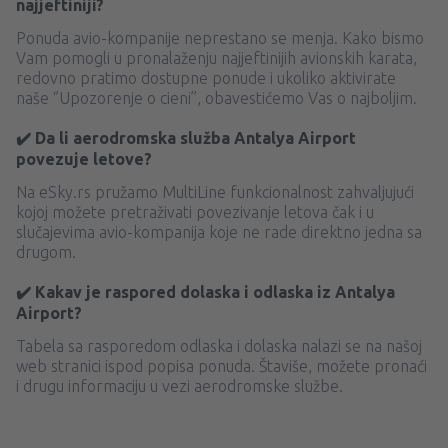
najjeftiniji?
Ponuda avio-kompanije neprestano se menja. Kako bismo
Vam pomogli u pronalaženju najjeftinijih avionskih karata,
redovno pratimo dostupne ponude i ukoliko aktivirate
naše ‘’Upozorenje o cieni’’, obavestićemo Vas o najboljim.
✔️ Da li aerodromska služba Antalya Airport
povezuje letove?
Na eSky.rs pružamo MultiLine funkcionalnost zahvaljujući
kojoj možete pretraživati ​​povezivanje letova čak i u
slučajevima avio-kompanija koje ne rade direktno jedna sa
drugom.
✔️ Kakav je raspored dolaska i odlaska iz Antalya
Airport?
Tabela sa rasporedom odlaska i dolaska nalazi se na našoj
web stranici ispod popisa ponuda. Štaviše, možete pronaći
i drugu informaciju u vezi aerodromske službe.