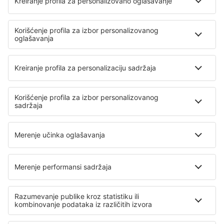
Merzifon Airport (MZH)
Bodrum
Mus Airport (MSR)
Nevsehir Airport (NAV)
Gaziantep Oguzeli (GZT)
Ordu-Giresun Airport (OGU)
Rize Artvin Apt. (RZV)
Istanbul
Sanliurfa Airport (GNY)
Siirt Airport (SXZ)
Sinop Airport (NOP)