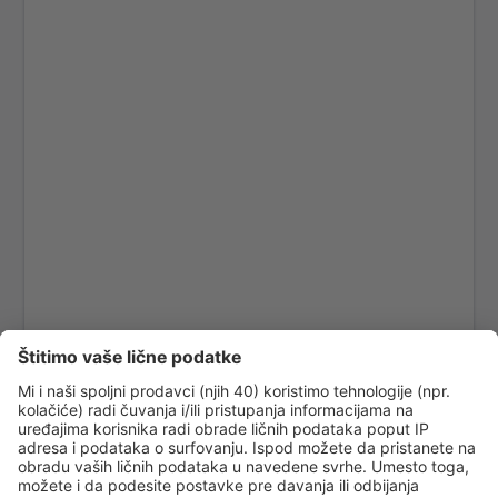
Elazig Airport (EZS)
Kayseri Erkilet (ASR)
Erzincan Airport (ERC)
Erzurum Airport (ERZ)
Ankara
Ankara
Van Ferit Melen (VAN)
Gazipasa Airport (GZP)
Hakkari Yüksekova Airport (YKO)
Hatay Airport (HTY)