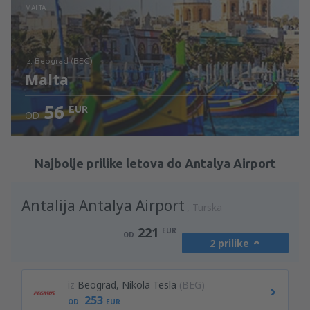
Pogledajte detalje
MALTA
iz: Beograd (BEG)
Malta
56
EUR
OD
Pogledajte detalje
Najbolje prilike letova do Antalya Airport
Antalija Antalya Airport
Turska
221
EUR
OD
2 prilike
iz
Beograd, Nikola Tesla
(BEG)
253
OD
EUR