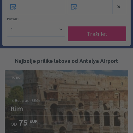
Putnici
1
Traži let
Najbolje prilike letova od Antalya Airport
ITALIJA
iz: Beograd (BEG)
Rim
75
EUR
OD