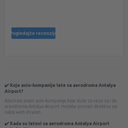
Kaspars
Reino Unido,
Avgust 2025
Pogledajte recenzije
✔️ Koje avio-kompanije lete sa aerodroma Antalya
Airport?
Ažurirani popis avio-kompanija koje služe za veze sa i do
areodroma Antalya Airport možete pronaći direktno na
našoj web stranici.
✔️ Kada su letovi sa aerodroma Antalya Airport