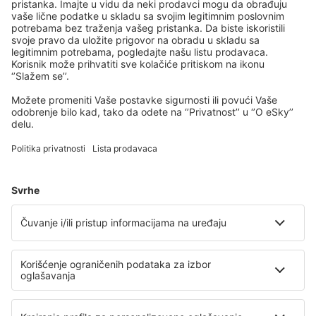
Iğdır Airport (IGD)
Bodrum
Isparta Airport (ISE)
Istanbul
Izmir Adnan Menderes (ADB)
Kahramanmaras Airport (KCM)
Kars Airport (KSY)
Kastamonu Airport (KFS)
Konya Airport (KYA)
Malatya Erhac (MLX)
Mardin Airport (MQM)