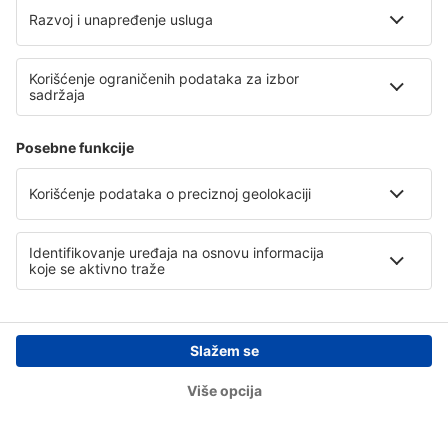
Sirnak Airport (NKT)
Sivas Nuri Demirag (VAS)
Tekirdag Corlu Airport (TEQ)
Tokat Airport (TJK)
Trabzon Airport (TZX)
Uşak Airport (USQ)
Bursa Yenisehir (YEI)
Kütahya Zafer (KZR)
Zonguldak Airport (ONQ)