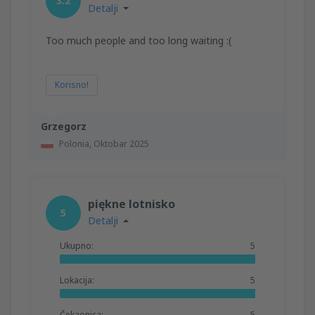
3.2
Detalji
Too much people and too long waiting :(
Korisno!
Grzegorz
Polonia,
Oktobar 2025
piękne lotnisko
5
Detalji
Ukupno:
5
Lokacija:
5
Čekaonica:
5