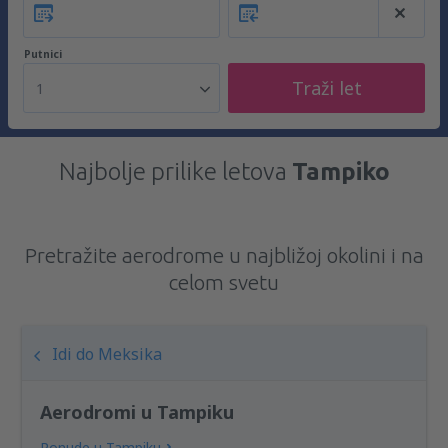
Putnici
Traži let
1
Najbolje prilike letova
Tampiko
Pretražite aerodrome u najbližoj okolini i na
celom svetu
Idi do Meksika
Aerodromi u Tampiku
Ponude u Tampiku