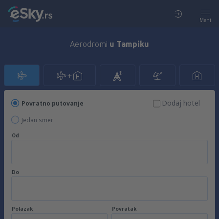
Meni
Aerodromi
u Tampiku
Dodaj hotel
Povratno putovanje
Jedan smer
Od
Do
Polazak
Povratak