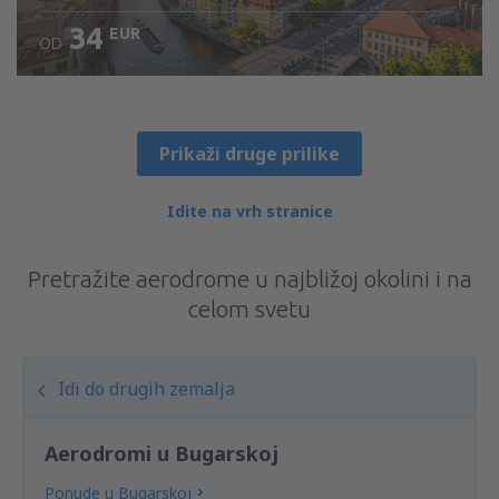
34
EUR
OD
Pogledajte detalje
Prikaži druge prilike
Idite na vrh stranice
Pretražite aerodrome u najbližoj okolini i na
celom svetu
Idi do drugih zemalja
Aerodromi u Bugarskoj
Ponude u Bugarskoj