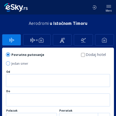
Meni
Aerodromi
u Istočnom Timoru
Dodaj hotel
Povratno putovanje
Jedan smer
Od
Do
Polazak
Povratak