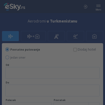
Meni
Aerodromi
u Turkmenistanu
Dodaj hotel
Povratno putovanje
Jedan smer
Od
Do
Polazak
Povratak