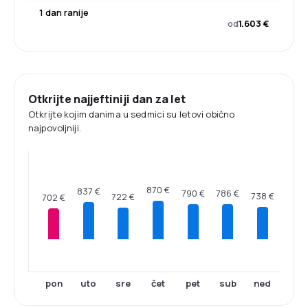
1 dan ranije
od
1.603 €
Otkrijte najjeftiniji dan za let
Otkrijte kojim danima u sedmici su letovi obično
najpovoljniji.
870 €
837 €
790 €
786 €
738 €
722 €
702 €
pon
uto
sre
čet
pet
sub
ned