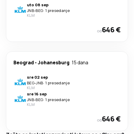
uto 08 sep
JNB
-
BEG
·
1 presedanje
KLM
646 €
od
Beograd
-
Johanesburg
15 dana
sre 02 sep
BEG
-
JNB
·
1 presedanje
KLM
sre 16 sep
JNB
-
BEG
·
1 presedanje
KLM
646 €
od