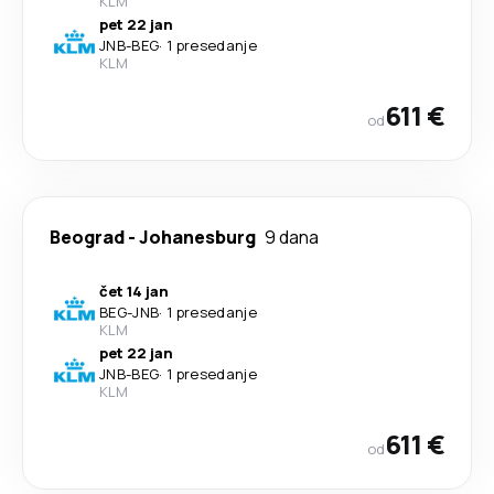
KLM
pet 22 jan
JNB
-
BEG
·
1 presedanje
KLM
611 €
od
Beograd
-
Johanesburg
9 dana
čet 14 jan
BEG
-
JNB
·
1 presedanje
KLM
pet 22 jan
JNB
-
BEG
·
1 presedanje
KLM
611 €
od