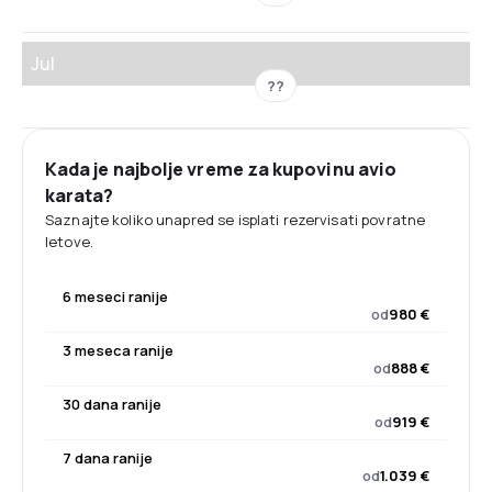
Jul
??
Kada je najbolje vreme za kupovinu avio
karata?
Saznajte koliko unapred se isplati rezervisati povratne
letove.
6 meseci ranije
od
980 €
3 meseca ranije
od
888 €
30 dana ranije
od
919 €
7 dana ranije
od
1.039 €