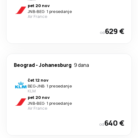
pet 20 nov
JNB
-
BEG
·
1 presedanje
Air France
629 €
od
Beograd
-
Johanesburg
9 dana
čet 12 nov
BEG
-
JNB
·
1 presedanje
KLM
pet 20 nov
JNB
-
BEG
·
1 presedanje
Air France
640 €
od