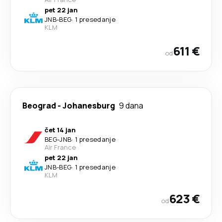
pet 22 jan
JNB
-
BEG
·
1 presedanje
KLM
611 €
od
Beograd
-
Johanesburg
9 dana
čet 14 jan
BEG
-
JNB
·
1 presedanje
Air France
pet 22 jan
JNB
-
BEG
·
1 presedanje
KLM
623 €
od