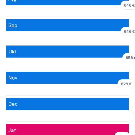
646 €
Sep
646 €
Okt
656 
Nov
629 €
Dec
Jan