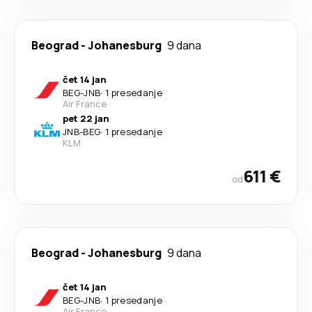
Beograd
-
Johanesburg
9 dana
čet 14 jan
BEG
-
JNB
·
1 presedanje
Air France
pet 22 jan
JNB
-
BEG
·
1 presedanje
KLM
611 €
od
Beograd
-
Johanesburg
9 dana
čet 14 jan
BEG
-
JNB
·
1 presedanje
Air France