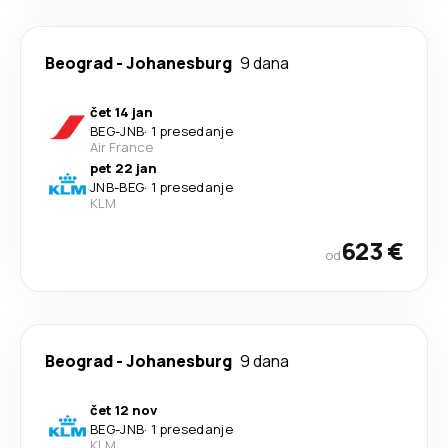
Beograd
-
Johanesburg
9 dana
čet 14 jan
BEG
-
JNB
·
1 presedanje
Air France
pet 22 jan
JNB
-
BEG
·
1 presedanje
KLM
623 €
od
Beograd
-
Johanesburg
9 dana
čet 12 nov
BEG
-
JNB
·
1 presedanje
KLM