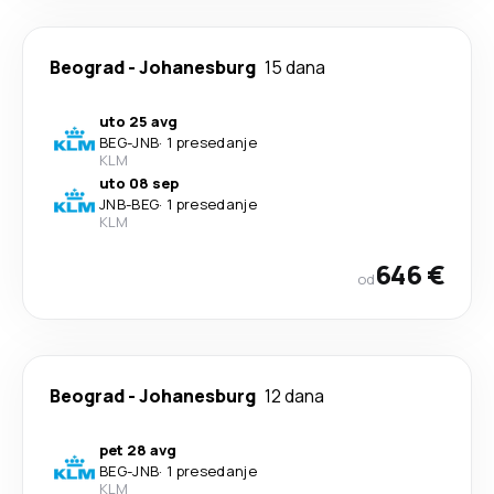
Beograd
-
Johanesburg
15 dana
uto 25 avg
BEG
-
JNB
·
1 presedanje
KLM
uto 08 sep
JNB
-
BEG
·
1 presedanje
KLM
646 €
od
Beograd
-
Johanesburg
12 dana
pet 28 avg
BEG
-
JNB
·
1 presedanje
KLM