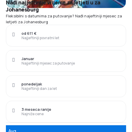
Nađi najjeftinije vrijeme za letjeti u za
Johanesburg
Fleksibilni s datumima za putovanje? Nađi najeftiniji mjesec za
letjeti za Johanesburg
od 611 €
Najjeftiniji povratni let
Januar
Najjeftiniji mjesec za putovanje
ponedeljak
Najjeftiniji dan za let
3 meseca ranije
Najniže cene
Avg