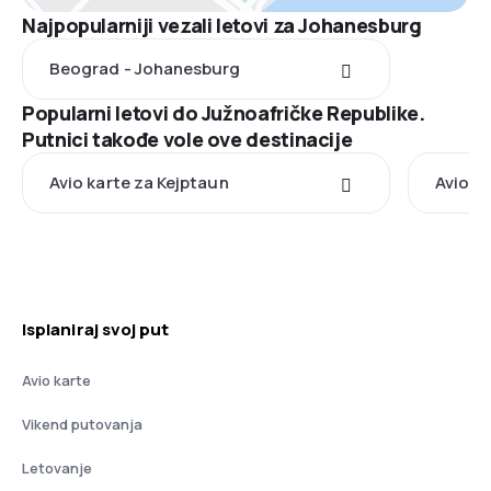
Najpopularniji vezali letovi za Johanesburg
Beograd - Johanesburg
Popularni letovi do Južnoafričke Republike.
Putnici takođe vole ove destinacije
Avio karte za Kejptaun
Avio k
Isplaniraj svoj put
Avio karte
Vikend putovanja
Letovanje