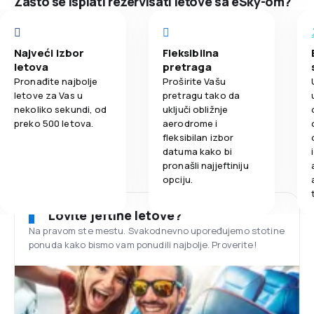
Zašto se isplati rezervisati letove sa eSky-om?
Najveći izbor
Fleksibilna
letova
pretraga
Pronađite najbolje
Proširite Vašu
letove za Vas u
pretragu tako da
nekoliko sekundi, od
uključi obližnje
preko 500 letova.
aerodrome i
fleksibilan izbor
datuma kako bi
pronašli najjeftiniju
opciju.
Lovite jeftine letove?
Na pravom ste mestu. Svakodnevno upoređujemo stotine
ponuda kako bismo vam ponudili najbolje. Proverite!