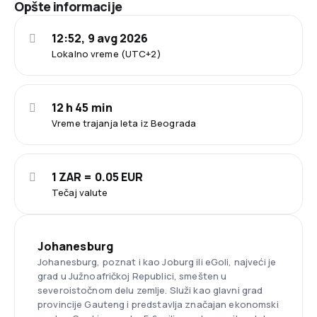
Opšte informacije
12:52, 9 avg 2026
Lokalno vreme (UTC+2)
12 h 45 min
Vreme trajanja leta iz Beograda
1 ZAR = 0.05 EUR
Tečaj valute
Johanesburg
Johanesburg, poznat i kao Joburg ili eGoli, najveći je
grad u Južnoafričkoj Republici, smešten u
severoistočnom delu zemlje. Služi kao glavni grad
provincije Gauteng i predstavlja značajan ekonomski