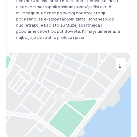
centar. Grad ima preko 5,6 miliona stanovnika, dok u
njegovom metropolitanskom području živi oko 8
miliona ljudi. Poznat po svojoj bogatoj istoriji
povezanoj sa eksploatacijom zlata, Johanesburg
nudi atrakcije kao što su Muzej aparthejda i
popularne četvrti poput Soweta. Klima je umerena, a
najbolje je posetiti u proleće i jesen.
Vidi na karti