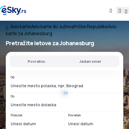
Avio karte
Avio karte do Južnoafričke Republike
Avio
karte za Johanesburg
Pretražite letove za Johanesburg
Povratno
Jedan smer
Od
Do
Polazak
Povratak