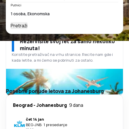
Putnici
Pretraži
Rezervišite svoj let za samo nekoliko
minuta!
Koristite pretraživač na vrhu stranice. Recite nam gde i
kada letite, a mi ćemo se pobrinuti za ostalo.
Posebne ponude letova za Johanesburg
Beograd
-
Johanesburg
9 dana
čet 14 jan
BEG
-
JNB
·
1 presedanje