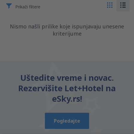
Prikaži filtere
Nismo našli prilike koje ispunjavaju unesene
kriterijume
Uštedite vreme i novac.
Rezervišite Let+Hotel na
eSky.rs!
Pogledajte