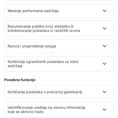
O eSky
Opšti uslovi
Moje rezervacije
Politika Privatnosti
Pomoć i kontakt
Lokacije
Međunarodni veb-sajtovi
eSky.eu
eSky.com
eDestinos.com