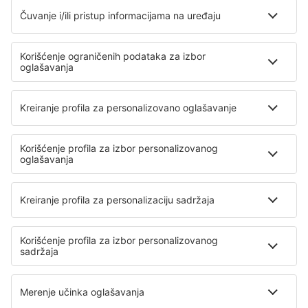
Smeštaj
Let+Hotel
Hoteli
Transferi
Atrakcije
Sportski događaji
Saznaj više
Mobilna aplikacija
Avio kompanije
Air Serbia
Wizz Air
Air Montenegro
Ryanair
Lufthansa