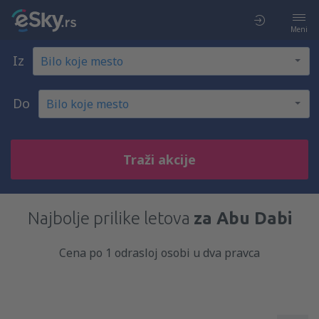
Meni
Iz
Do
Traži akcije
Najbolje prilike letova
za Abu Dabi
Cena po 1 odrasloj osobi u dva pravca