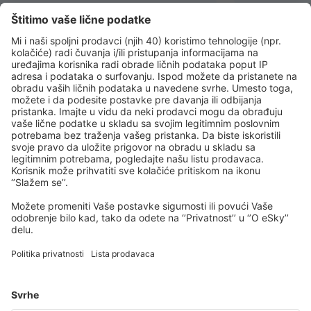
Preuzmi našu aplikaciju
i planiraj svoja
putovanja
Isplaniraj svoj put
Avio karte
Vikend putovanja
Letovanje