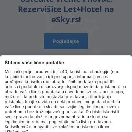
Rezervišite Let+Hotel na
eSky.rs!
Pogledajte
Preuzmi našu aplikaciju
i planiraj svoja
putovanja