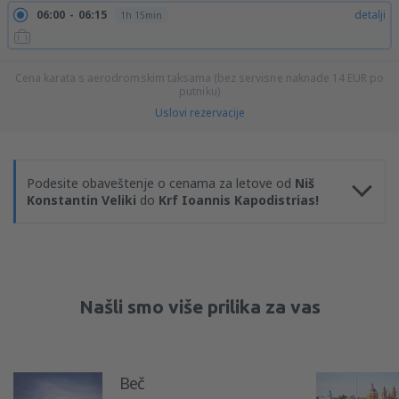
06:00
06:15
detalji
1h 15min
Cena karata s aerodromskim taksama (bez servisne naknade
14
EUR
po
putniku)
Uslovi rezervacije
Podesite obaveštenje o cenama za letove od
Niš
Konstantin Veliki
do
Krf Ioannis Kapodistrias!
Našli smo više prilika za vas
Beč