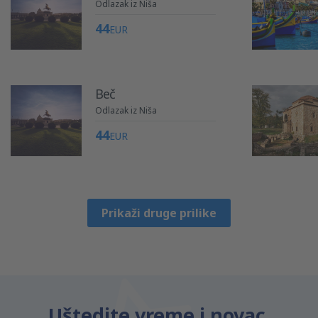
Odlazak iz Niša
44
EUR
Beč
Odlazak iz Niša
44
EUR
Prikaži druge prilike
Uštedite vreme i novac.