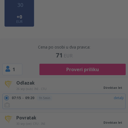
30
+0
EUR
Cena po osobi u dva pravca:
71
EUR
1
Proveri priliku
Odlazak
Direktan let
26 sep (sub)
INI - CFU
07:15
09:20
detalji
1h 5min
Povratak
Direktan let
30 sep (sre)
CFU - INI