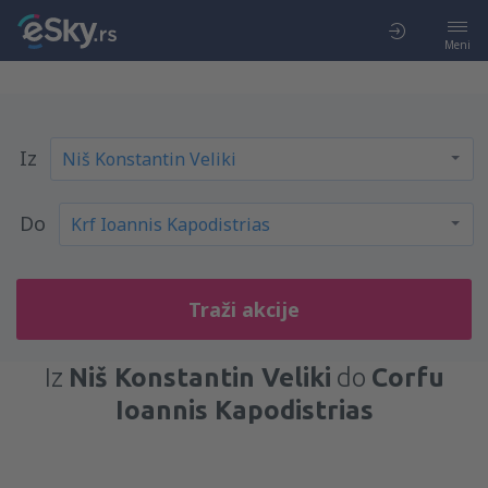
Meni
Iz
Do
Traži akcije
Iz
Niš Konstantin Veliki
do
Corfu
Ioannis Kapodistrias