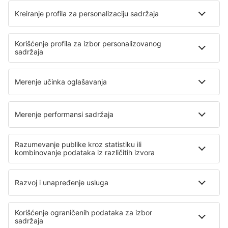
Avio kompanije
Air Serbia
Wizz Air
Air Montenegro
Ryanair
Lufthansa
O eSky
Opšti uslovi
Moje rezervacije
Politika Privatnosti
Pomoć i kontakt