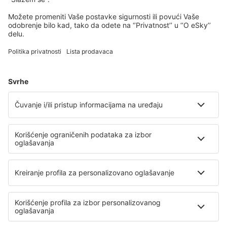
Isplaniraj svoj put
Avio karte
Vikend putovanja
Letovanje
Smeštaj
Let+Hotel
Hoteli
Transferi
Atrakcije
Sportski događaji
Saznaj više
Mobilna aplikacija