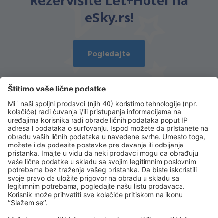
Rezervišite Let+Hotel na
eSky.rs!
Pogledajte
Preuzmi našu aplikaciju
i planiraj svoja
putovanja