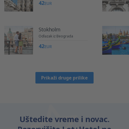
42
EUR
Stokholm
Odlazak iz Beograda
42
EUR
Prikaži druge prilike
Uštedite vreme i novac.