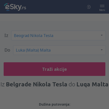
Meni
Iz
Do
Traži akcije
Iz
Belgrade Nikola Tesla
do
Luqa Malta
Dužina putovanja: