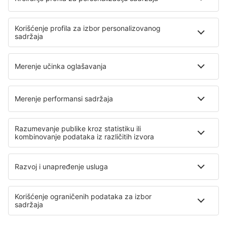
Air Serbia
Wizz Air
Air Montenegro
Ryanair
Lufthansa
O eSky
Opšti uslovi
Moje rezervacije
Politika Privatnosti
Pomoć i kontakt