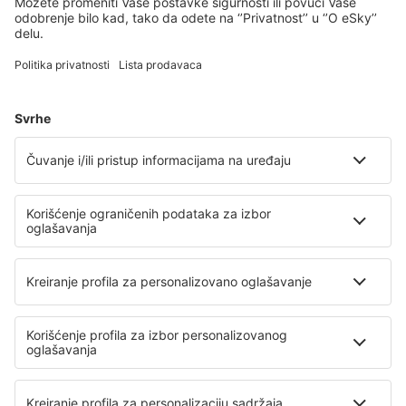
Isplaniraj svoj put
Avio karte
Vikend putovanja
Letovanje
Smeštaj
Let+Hotel
Hoteli
Transferi
Atrakcije
Sportski događaji
Saznaj više
Mobilna aplikacija
Avio kompanije