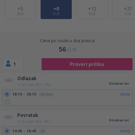
+5
+0
+12
+21
EUR
EUR
EUR
EUR
Cena po osobi u dva pravca:
56
EUR
1
Proveri priliku
Odlazak
Direktan let
17 jan (ned)
BEG - MLA
18:10
20:15
detalji
2h 5min
Povratak
Direktan let
23 jan (sub)
MLA - BEG
14:45
16:45
detalji
2h