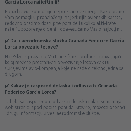
García Lorca najjeftiniji?
Ponuda avio-kompanije neprestano se menja. Kako bismo
Vam pomogli u pronalaženju najjeftinijih avionskih karata,
redovno pratimo dostupne ponude i ukoliko aktivirate
naše ‘’Upozorenje o cieni’’, obavestićemo Vas o najboljim.
✔️ Da li aerodromska služba Granada Federico García
Lorca povezuje letove?
Na eSky.rs pružamo MultiLine funkcionalnost zahvaljujući
kojoj možete pretraživati ​​povezivanje letova čak i u
slučajevima avio-kompanija koje ne rade direktno jedna sa
drugom.
✔️ Kakav je raspored dolaska i odlaska iz Granada
Federico García Lorca?
Tabela sa rasporedom odlaska i dolaska nalazi se na našoj
web stranici ispod popisa ponuda. Štaviše, možete pronaći
i drugu informaciju u vezi aerodromske službe.