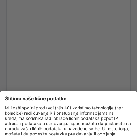
Barselona
Las Palmas Gran Canaria (LPA)
Granada Federico García Lorca (GRX)
Ibiza Airport (IBZ)
La Coruna Airport (LCG)
San Sebastan La Gomera (GMZ)
Santa Cruz de La Palma Airport (SPC)
Jerez de la Frontera La Parra (XRY)
Arrecife Lanzarote (ACE)
Santiago de Compostela Lavacolla (SCQ)
Leon Airport (LEN)