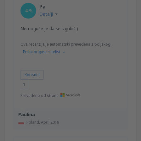
Pa
4.9
Detalji
Nemoguće je da se izgubiš:)
Ova recenzija je automatski prevedena s poljskog.
Prikai originalni tekst
Korisno!
1
Prevedeno od strane
Paulina
Poland,
April 2019