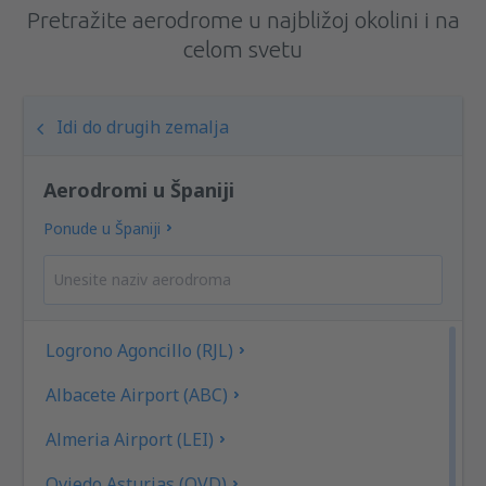
Pretražite aerodrome u najbližoj okolini i na
celom svetu
Idi do drugih zemalja
Aerodromi u Španiji
Ponude u Španiji
Logrono Agoncillo (RJL)
Albacete Airport (ABC)
Almeria Airport (LEI)
Oviedo Asturias (OVD)