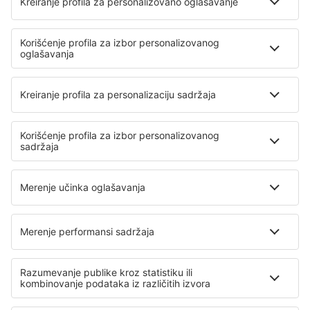
Barselona
Mursija
Sewilla San Pablo (SVQ)
Badajoz Talavera la Real (BJZ)
Tenerife Norte (TFN)
Tenerife South (TFS)
Valladolid Airport (VLL)
Vitoria-Gasteiz Airport (VIT)
Zaragoza Airport (ZAZ)