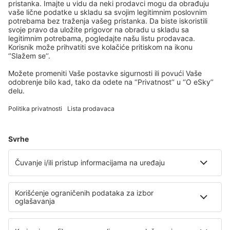
Lleida-Alguaire Airport (ILD)
Madrid Barajas (MAD)
Valencia Manises (VLC)
Salamanca Matacan (SLM)
Melilla Airport (MLN)
Mahon Menorca (MAH)
Mursija
Palma de Mallorca Airport (PMI)
Pamplona Airport (PNA)
Santander Parayas (SDR)
Vigo Peinador (VGO)