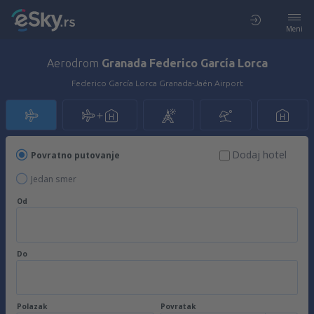
Meni
Aerodrom
Granada Federico García Lorca
Federico García Lorca Granada-Jaén Airport
Dodaj hotel
Povratno putovanje
Jedan smer
Od
Do
Polazak
Povratak