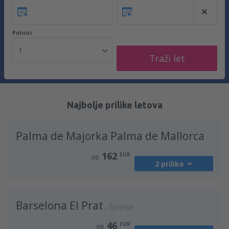
Putnici
1
Traži let
Najbolje prilike letova
Palma de Majorka Palma de Mallorca Airport
162
EUR
OD
2 prilike
iz
Beograd, Nikola Tesla
(BEG)
Barselona El Prat
162
Španija
OD
EUR
46
EUR
OD