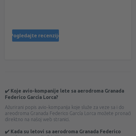
Zuccarino
Italy,
Oktobar 2025
Pogledajte recenzije
✔️ Koje avio-kompanije lete sa aerodroma Granada
Federico García Lorca?
Ažurirani popis avio-kompanija koje služe za veze sa i do
areodroma Granada Federico García Lorca možete pronaći
direktno na našoj web stranici.
✔️ Kada su letovi sa aerodroma Granada Federico