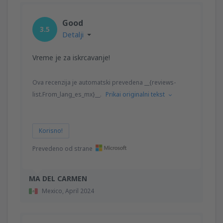
Good
3.5
Detalji
Vreme je za iskrcavanje!
Ova recenzija je automatski prevedena __{reviews-
list.From_lang_es_mx}__.
Prikai originalni tekst
Korisno!
Prevedeno od strane
MA DEL CARMEN
Mexico,
April 2024