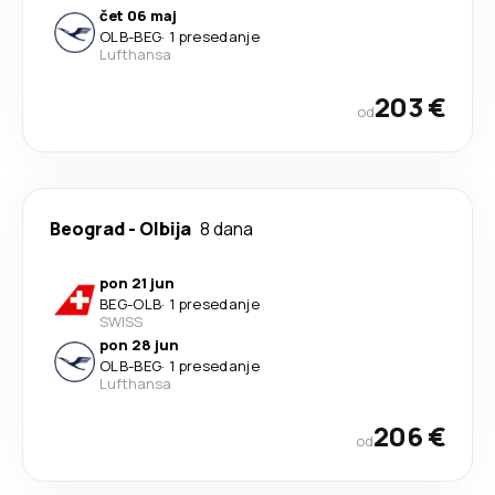
čet 06 maj
OLB
-
BEG
·
1 presedanje
Lufthansa
203 €
od
Beograd
-
Olbija
8 dana
pon 21 jun
BEG
-
OLB
·
1 presedanje
SWISS
pon 28 jun
OLB
-
BEG
·
1 presedanje
Lufthansa
206 €
od