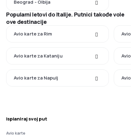
Beograd - Olbija
Popularni letovi do Italije. Putnici takođe vole
ove destinacije
Avio karte za Rim
Avio k
Avio karte za Kataniju
Avio k
Avio karte za Napulj
Avio k
Isplaniraj svoj put
Avio karte