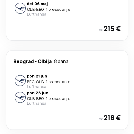
čet 06 maj
OLB
-
BEG
·
1 presedanje
Lufthansa
215 €
od
Beograd
-
Olbija
8 dana
pon 21 jun
BEG
-
OLB
·
1 presedanje
Lufthansa
pon 28 jun
OLB
-
BEG
·
1 presedanje
Lufthansa
218 €
od