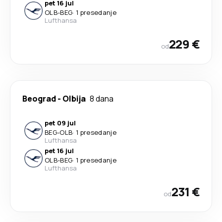
pet 16 jul
OLB
-
BEG
·
1 presedanje
Lufthansa
229 €
od
Beograd
-
Olbija
8 dana
pet 09 jul
BEG
-
OLB
·
1 presedanje
Lufthansa
pet 16 jul
OLB
-
BEG
·
1 presedanje
Lufthansa
231 €
od