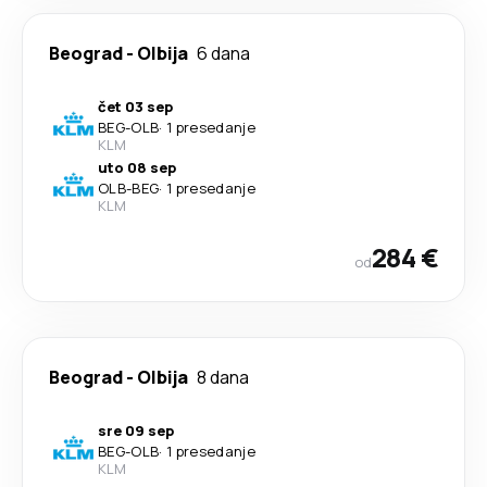
Beograd
-
Olbija
6 dana
čet 03 sep
BEG
-
OLB
·
1 presedanje
KLM
uto 08 sep
OLB
-
BEG
·
1 presedanje
KLM
284 €
od
Beograd
-
Olbija
8 dana
sre 09 sep
BEG
-
OLB
·
1 presedanje
KLM