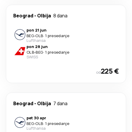
Beograd
-
Olbija
8 dana
pon 21 jun
BEG
-
OLB
·
1 presedanje
Lufthansa
pon 28 jun
OLB
-
BEG
·
1 presedanje
SWISS
225 €
od
Beograd
-
Olbija
7 dana
pet 30 apr
BEG
-
OLB
·
1 presedanje
Lufthansa