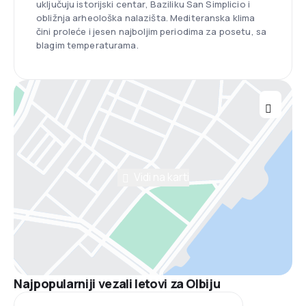
uključuju istorijski centar, Baziliku San Simplicio i
obližnja arheološka nalazišta. Mediteranska klima
čini proleće i jesen najboljim periodima za posetu, sa
blagim temperaturama.
Vidi na karti
Najpopularniji vezali letovi za Olbiju