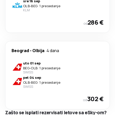
sre 16 sep
OLB
-
BEG
·
1 presedanje
KLM
286 €
od
Beograd
-
Olbija
4 dana
uto 01 sep
BEG
-
OLB
·
1 presedanje
SWISS
pet 04 sep
OLB
-
BEG
·
1 presedanje
SWISS
302 €
od
Zašto se isplati rezervisati letove sa eSky-om?