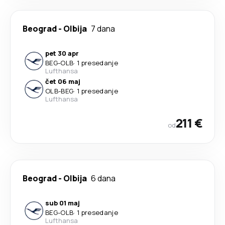
Beograd
-
Olbija
7 dana
pet 30 apr
BEG
-
OLB
·
1 presedanje
Lufthansa
čet 06 maj
OLB
-
BEG
·
1 presedanje
Lufthansa
211 €
od
Beograd
-
Olbija
6 dana
sub 01 maj
BEG
-
OLB
·
1 presedanje
Lufthansa