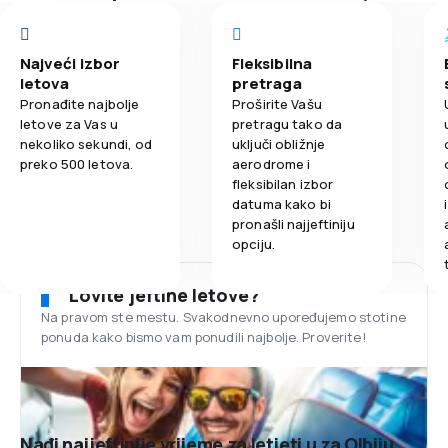
Najveći izbor
Fleksibilna
letova
pretraga
Pronađite najbolje
Proširite Vašu
letove za Vas u
pretragu tako da
nekoliko sekundi, od
uključi obližnje
preko 500 letova.
aerodrome i
fleksibilan izbor
datuma kako bi
pronašli najjeftiniju
opciju.
Lovite jeftine letove?
Na pravom ste mestu. Svakodnevno upoređujemo stotine
ponuda kako bismo vam ponudili najbolje. Proverite!
Nađi najjeftinije vrijeme za letjeti u za Olbiju