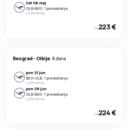
čet 06 maj
OLB
-
BEG
·
1 presedanje
Lufthansa
223 €
od
Beograd
-
Olbija
8 dana
pon 21 jun
BEG
-
OLB
·
1 presedanje
Lufthansa
pon 28 jun
OLB
-
BEG
·
1 presedanje
Lufthansa
224 €
od