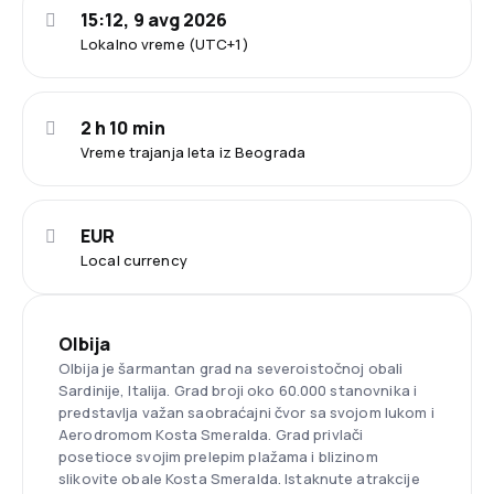
15:12, 9 avg 2026
Lokalno vreme (UTC+1)
2 h 10 min
Vreme trajanja leta iz Beograda
EUR
Local currency
Olbija
Olbija je šarmantan grad na severoistočnoj obali
Sardinije, Italija. Grad broji oko 60.000 stanovnika i
predstavlja važan saobraćajni čvor sa svojom lukom i
Aerodromom Kosta Smeralda. Grad privlači
posetioce svojim prelepim plažama i blizinom
slikovite obale Kosta Smeralda. Istaknute atrakcije