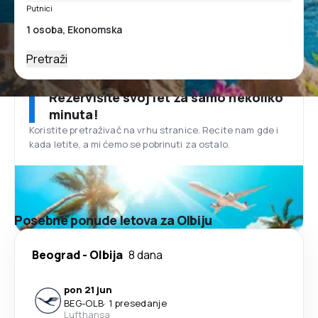
Putnici
Pretraži
Rezervišite svoj let za samo nekoliko
minuta!
Koristite pretraživač na vrhu stranice. Recite nam gde i
kada letite, a mi ćemo se pobrinuti za ostalo.
Posebne ponude letova za Olbiju
Beograd
-
Olbija
8 dana
pon 21 jun
BEG
-
OLB
·
1 presedanje
Lufthansa