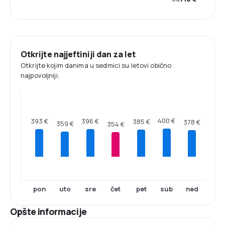
Otkrijte najjeftiniji dan za let
Otkrijte kojim danima u sedmici su letovi obično
najpovoljniji.
400 €
396 €
393 €
385 €
378 €
359 €
354 €
pon
uto
sre
čet
pet
sub
ned
Opšte informacije