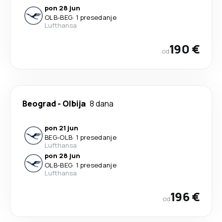
pon 28 jun
OLB
-
BEG
·
1 presedanje
Lufthansa
190 €
od
Beograd
-
Olbija
8 dana
pon 21 jun
BEG
-
OLB
·
1 presedanje
Lufthansa
pon 28 jun
OLB
-
BEG
·
1 presedanje
Lufthansa
196 €
od