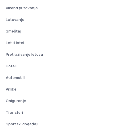
Vikend putovanja
Letovanje
Smeštaj
Let+Hotel
Pretraživanje letova
Hoteli
Automobili
Prilike
Osiguranje
Transferi
Sportski događaji