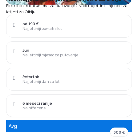
Fleksibilni s datumima za putovanje? Nađi najeftiniji mjesec za
letjeti za Olbiju
od 190 €
Najjeftiniji povratni let
Jun
Najjeftiniji mjesec za putovanje
četvrtak
Najjeftiniji dan za let
6 meseci ranije
Najniže cene
Avg
300 €