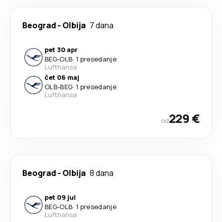
Beograd
-
Olbija
7 dana
pet 30 apr
BEG
-
OLB
·
1 presedanje
Lufthansa
čet 06 maj
OLB
-
BEG
·
1 presedanje
Lufthansa
229 €
od
Beograd
-
Olbija
8 dana
pet 09 jul
BEG
-
OLB
·
1 presedanje
Lufthansa