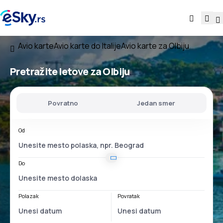
Avio karte
Avio karte do Italije
Avio karte za Olbiju
Pretražite letove za Olbiju
Povratno
Jedan smer
Od
Do
Polazak
Povratak