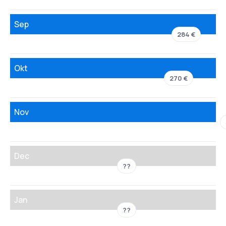
Sep
284 €
Okt
270 €
Nov
Dec
??
Jan
??