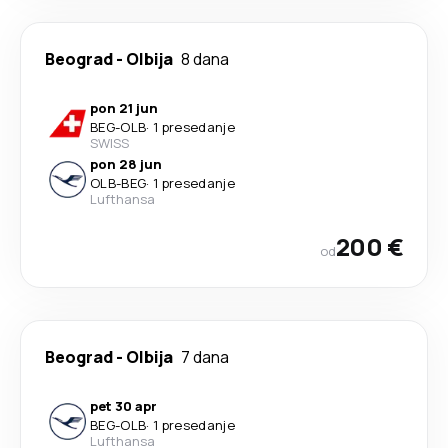
Beograd
-
Olbija
8 dana
pon 21 jun
BEG
-
OLB
·
1 presedanje
SWISS
pon 28 jun
OLB
-
BEG
·
1 presedanje
Lufthansa
200 €
od
Beograd
-
Olbija
7 dana
pet 30 apr
BEG
-
OLB
·
1 presedanje
Lufthansa