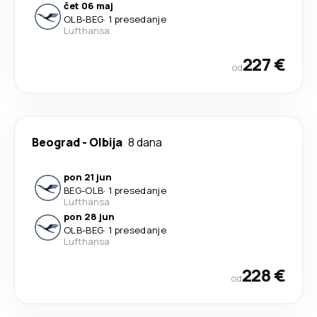
čet 06 maj
OLB
-
BEG
·
1 presedanje
Lufthansa
227 €
od
Beograd
-
Olbija
8 dana
pon 21 jun
BEG
-
OLB
·
1 presedanje
Lufthansa
pon 28 jun
OLB
-
BEG
·
1 presedanje
Lufthansa
228 €
od