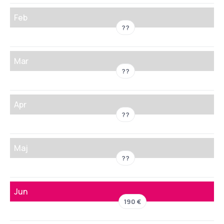
Feb
??
Mar
??
Apr
??
Maj
??
Jun
190 €