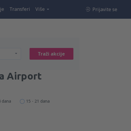
je
Transferi
Više
Prijavite se
Traži akcije
a Airport
4 dana
15 - 21 dana