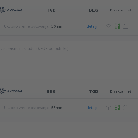
TGD
BEG
Direktan let
Ukupno vreme putovanja:
50min
detalji
ez servisne naknade
28
EUR
po putniku)
BEG
TGD
Direktan let
Ukupno vreme putovanja:
55min
detalji