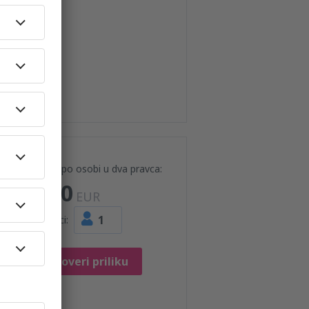
Cena po osobi u dva pravca:
130
EUR
1
Putnici:
Proveri priliku