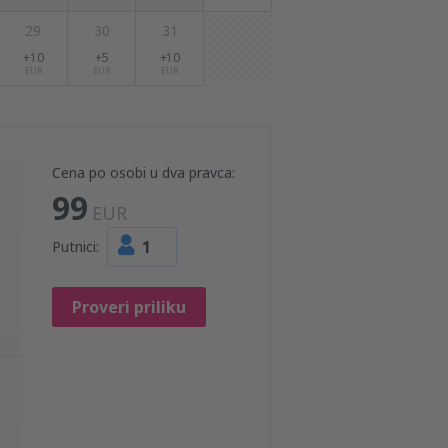
29
30
31
+10
+5
+10
EUR
EUR
EUR
Cena po osobi u dva pravca:
99
EUR
1
Putnici:
Proveri priliku