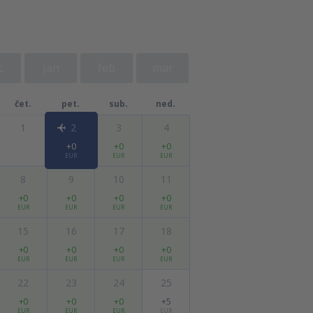
c
jan
feb
mar
čet.
pet.
sub.
ned.
1
2
3
4
+0
+0
+0
EUR
EUR
EUR
8
9
10
11
+0
+0
+0
+0
EUR
EUR
EUR
EUR
15
16
17
18
+0
+0
+0
+0
EUR
EUR
EUR
EUR
22
23
24
25
+0
+0
+0
+5
EUR
EUR
EUR
EUR