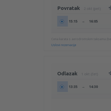
Povratak
2 okt (pet)
15:15
→
16:05
Cena karata s aerodromskim taksama (b
Uslovi rezervacije
Odlazak
1 okt (čet)
13:35
→
14:30