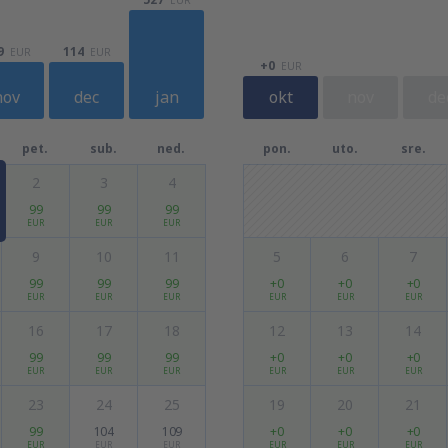
114
9
EUR
EUR
+0
EUR
nov
dec
jan
okt
nov
de
pet.
sub.
ned.
pon.
uto.
sre.
2
3
4
99
99
99
EUR
EUR
EUR
9
10
11
5
6
7
99
99
99
+0
+0
+0
EUR
EUR
EUR
EUR
EUR
EUR
16
17
18
12
13
14
99
99
99
+0
+0
+0
EUR
EUR
EUR
EUR
EUR
EUR
23
24
25
19
20
21
99
104
109
+0
+0
+0
EUR
EUR
EUR
EUR
EUR
EUR