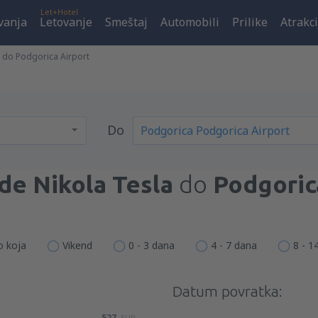
Let+Hotel
vanja
Letovanje
Smeštaj
Automobili
Prilike
Atrakci
a do Podgorica Airport
Do
de Nikola Tesla
do
Podgoric
o koja
Vikend
0 - 3 dana
4 - 7 dana
8 - 1
Datum povratka:
527
EUR