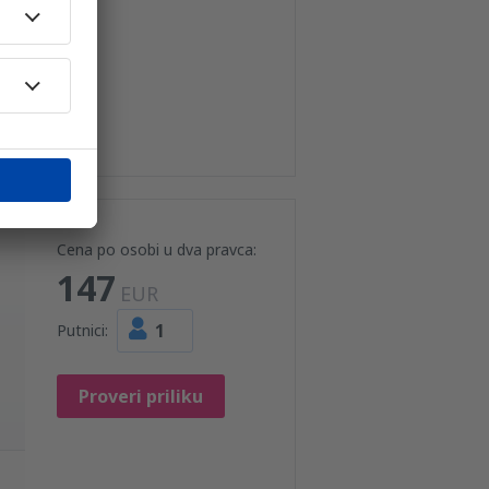
Cena po osobi u dva pravca:
147
EUR
1
Putnici:
Proveri priliku