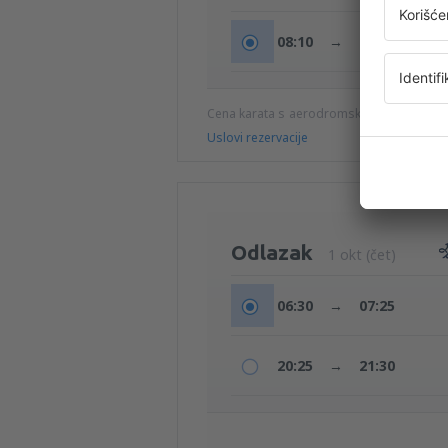
08:10
→
09:00
Cena karata s aerodromskim taksama (b
Uslovi rezervacije
Odlazak
1 okt (čet)
06:30
→
07:25
20:25
→
21:30