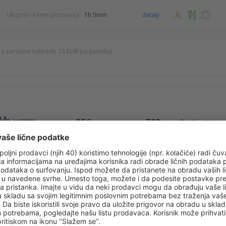
Ukupno vreme putovanja:
1h 5min
detalji
ez servisne naknade
23
EUR
po putniku)
BEG
TGD
Direktan let
Ukupno vreme putovanja:
55min
detalji
Ukupno vreme putovanja:
1h 5min
detalji