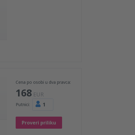
Cena po osobi u dva pravca:
168
EUR
1
Putnici:
Proveri priliku