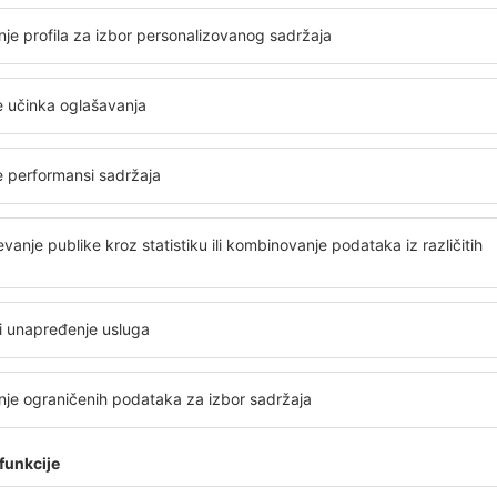
TGD
BEG
Direktan let
Ukupno vreme putovanja:
1h 5min
detalji
ez servisne naknade
25
EUR
po putniku)
BEG
TGD
Direktan let
Ukupno vreme putovanja:
55min
detalji
TGD
BEG
Direktan let