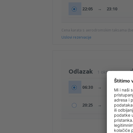
22:05
→
23:10
Cena karata s aerodromskim taksama (b
Uslovi rezervacije
Odlazak
1 okt (čet)
06:30
→
07:25
20:25
→
21:30