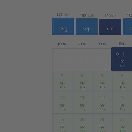
125
EUR
109
10
99
EUR
EUR
avg
sep
okt
pon.
uto.
sre.
čet.
1
99
EUR
5
6
7
8
99
99
99
99
EUR
EUR
EUR
EUR
12
13
14
15
99
99
99
99
EUR
EUR
EUR
EUR
19
20
21
22
99
99
99
99
EUR
EUR
EUR
EUR