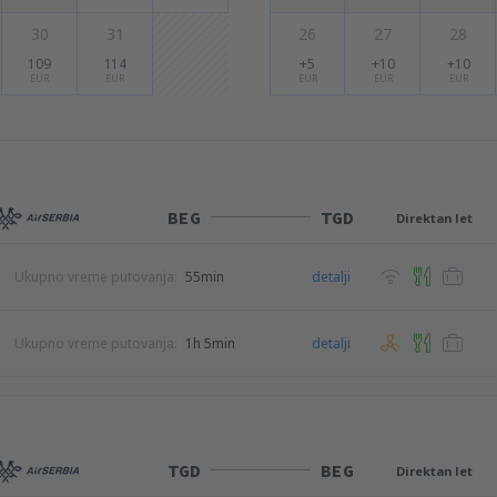
30
31
26
27
28
109
114
+5
+10
+10
EUR
EUR
EUR
EUR
EUR
BEG
TGD
Direktan let
Ukupno vreme putovanja:
55min
detalji
Ukupno vreme putovanja:
1h 5min
detalji
TGD
BEG
Direktan let