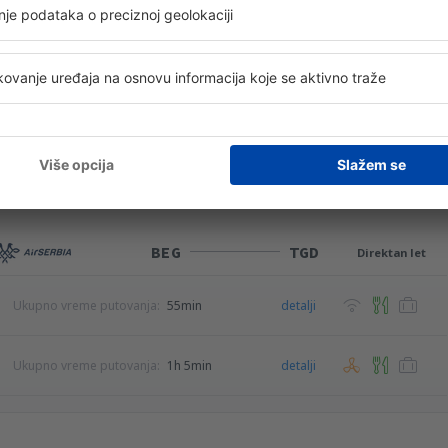
Ukupno vreme putovanja:
50min
detalji
ez servisne naknade
26
EUR
po putniku)
BEG
TGD
Direktan let
Ukupno vreme putovanja:
55min
detalji
Ukupno vreme putovanja:
1h 5min
detalji