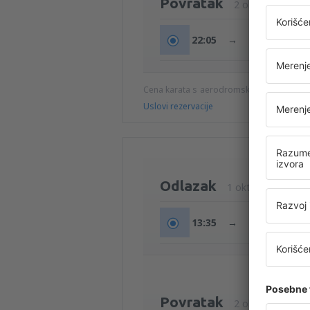
Povratak
2 okt (pet)
22:05
→
23:10
Cena karata s aerodromskim taksama (b
Uslovi rezervacije
Odlazak
1 okt (čet)
13:35
→
14:30
Povratak
2 okt (pet)