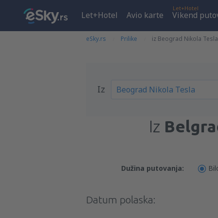
Let+Hotel
Let+Hotel
Avio karte
Vikend puto
eSky.rs
Prilike
iz Beograd Nikola Tesl
Iz
Iz
Belgra
Dužina putovanja:
Bil
Datum polaska: