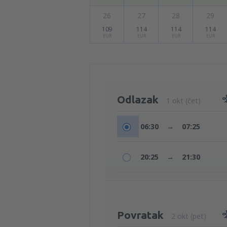
26
27
28
29
109
114
114
114
EUR
EUR
EUR
EUR
Odlazak
1 okt (čet)
06:30
→
07:25
20:25
→
21:30
Povratak
2 okt (pet)