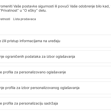
TGD
BEG
Direktan let
Ukupno vreme putovanja:
50min
detalji
ez servisne naknade
24
EUR
po putniku)
BEG
TGD
Direktan let
Ukupno vreme putovanja:
55min
detalji