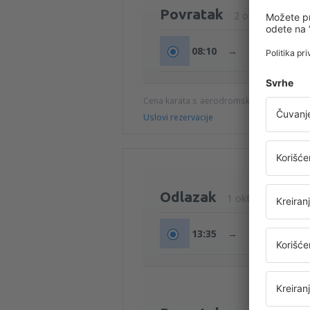
Povratak
2 okt (pet)
08:10
→
09:00
Cena karata s aerodromskim taksama (b
Uslovi rezervacije
Odlazak
1 okt (čet)
13:35
→
14:30