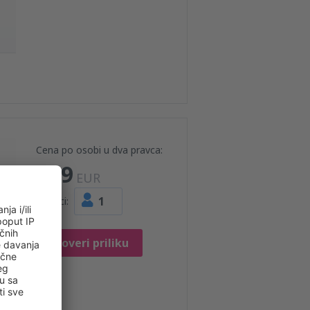
Cena po osobi u dva pravca:
109
EUR
1
Putnici:
Proveri priliku