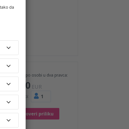
Cena po osobi u dva pravca:
120
EUR
1
Putnici:
Proveri priliku