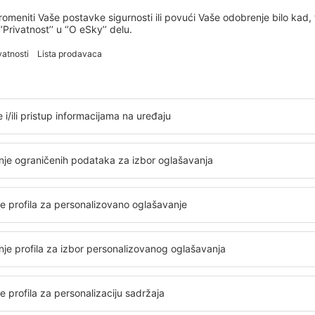
enzije
Larnaca Intl Airport
4.2
 osnovu
726 recenzija
 korisnika