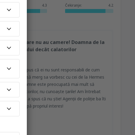
Usluge:
4.3
Čekiranje:
4.2
vulnerabile care nu au camere! Doamna de la
ie telefonului decât calatorilor
ce nimic, au spus că ei nu sunt responsabili de cum
e. Mi-au spus să merg sa vorbesc cu cei de la Hermes
ații una din doamne este preocupată mai mult să
leme au călătorilor, nu cunoaște țarile! Am întrebat
e Româna și a spus că nu știe! Agenții de poliție ba îti
babil, doar după propriul interes!