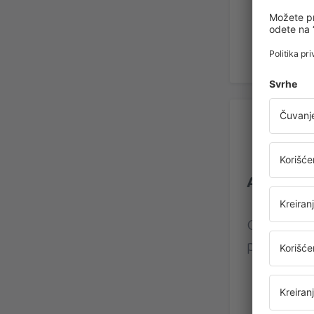
Rec
Aerodrom 
Ocena na
proverenih