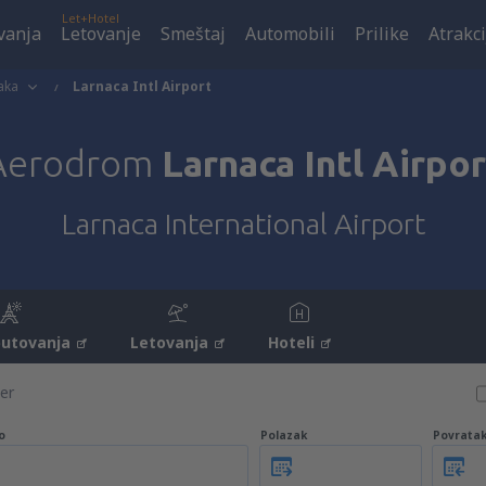
Let+Hotel
vanja
Letovanje
Smeštaj
Automobili
Prilike
Atrakci
aka
Larnaca Intl Airport
Aerodrom
Larnaca Intl Airpor
Larnaca International Airport
putovanja
Letovanja
Hoteli
er
o
Polazak
Povrata