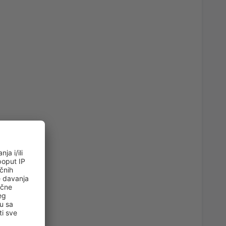
95
)
OD
EUR
56
)
OD
EUR