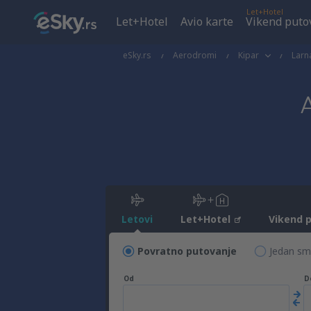
Let+Hotel
Let+Hotel
Avio karte
Vikend puto
eSky.rs
Aerodromi
Kipar
Larn
Letovi
Let+Hotel
Vikend 
Povratno putovanje
Jedan sm
Od
D