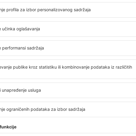
ia
În aeroport se fură, exista zone 
,
1.4
informații acorda mai multă atenț
025
Detalji
Politia deși cunoaște aceste aspecte nu fa
sunt poziționate camerele de supravegher
care au pus camerele! La biroul de inform
vorbească la telefon decât să vadă ce prob
dacă poate să îmi spună ce zboruri sunt spr
cer să vorbești în greacă ba în engleza, pro
Korisno!
1