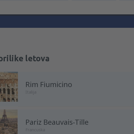
prilike letova
Rim Fiumicino
Italija
Pariz Beauvais-Tille
iz
Beograd, Nikola Tesla
(BEG
Francuska