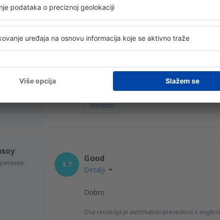
OS
Long queues at the baggage check
tembar 2025
3
frustrating
Detalji
Korisno!
asoy
Good
ритания,
3.7
Detalji
Dobro
Ova recenzija je automatski prevedena s engles