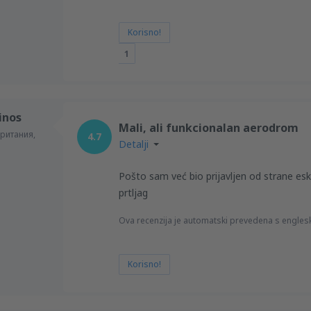
Korisno!
1
inos
Mali, ali funkcionalan aerodrom
ритания,
4.7
Detalji
Pošto sam već bio prijavljen od strane esk
prtljag
Ova recenzija je automatski prevedena s engles
Korisno!