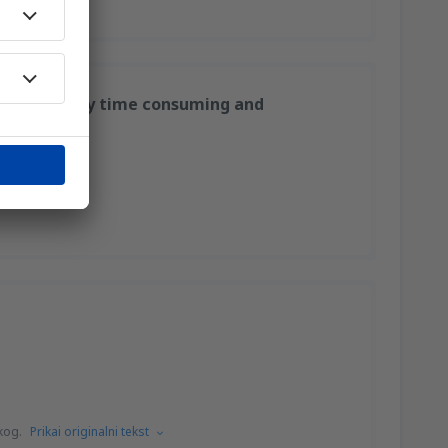
 point, very time consuming and
kog.
Prikai originalni tekst