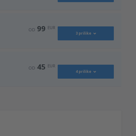
75
)
OD
EUR
99
EUR
OD
3 prilike
187
OD
EUR
53
rt
(TGD)
OD
EUR
99
)
OD
EUR
45
EUR
OD
4 prilike
101
)
OD
EUR
99
)
OD
EUR
56
)
OD
EUR
178
OD
EUR
45
OD
EUR