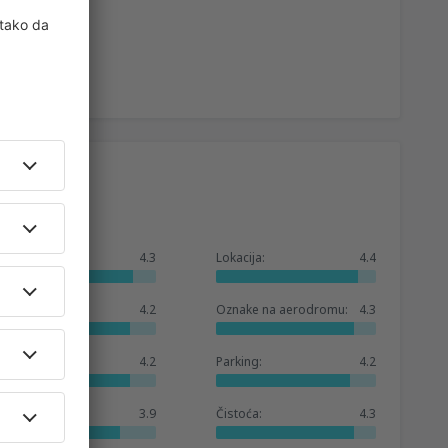
Ukupno:
4.3
Lokacija:
4.4
Čekaonica:
4.2
Oznake na aerodromu:
4.3
Prodavnice:
4.2
Parking:
4.2
Baza hotela:
3.9
Čistoća:
4.3