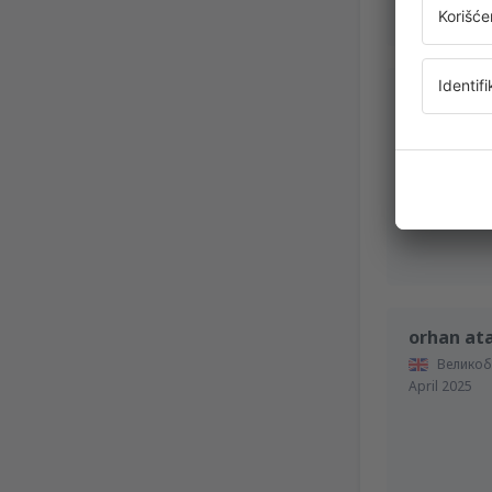
EVANGEL
Греция,
Sep
orhan at
Великоб
April 2025