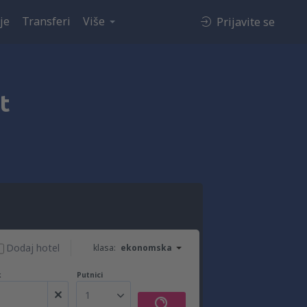
je
Transferi
Više
Prijavite se
t
Dodaj hotel
klasa:
ekonomska
k
Putnici
1