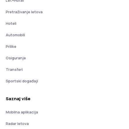
Let+Hotel
Pretraživanje letova
Hoteli
Automobili
Prilike
Osiguranje
Transferi
Sportski događaji
Saznaj više
Mobilna aplikacija
Radar letova