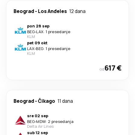
Beograd
-
Los Anđeles
12 dana
pon 28 sep
BEG
-
LAX
·
1 presedanje
KLM
pet 09 okt
LAX
-
BEG
·
1 presedanje
KLM
617 €
od
Beograd
-
Čikago
11 dana
sre 02 sep
BEG
-
MDW
·
2 presedanja
Delta Air Lines
sub 12 sep