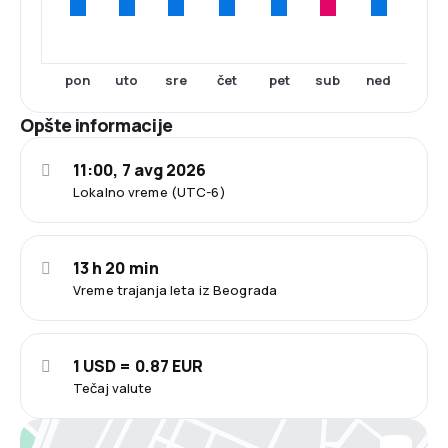
pon
uto
sre
čet
pet
sub
ned
Opšte informacije
11:00, 7 avg 2026
Lokalno vreme (UTC-6)
13 h 20 min
Vreme trajanja leta iz Beograda
1 USD = 0.87 EUR
Tečaj valute