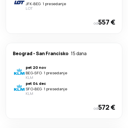
JFK
-
BEG
·
1 presedanje
LOT
557 €
od
Beograd
-
San Francisko
15 dana
pet 20 nov
BEG
-
SFO
·
1 presedanje
KLM
pet 04 dec
SFO
-
BEG
·
1 presedanje
KLM
572 €
od