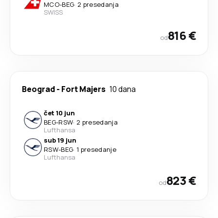
MCO
-
BEG
·
2 presedanja
SWISS
816 €
od
Beograd
-
Fort Majers
10 dana
čet 10 jun
BEG
-
RSW
·
2 presedanja
Lufthansa
sub 19 jun
RSW
-
BEG
·
1 presedanje
Lufthansa
823 €
od