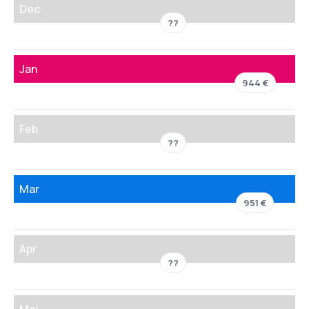
Dec
??
Jan
944 €
Feb
??
Mar
951 €
Apr
??
Maj