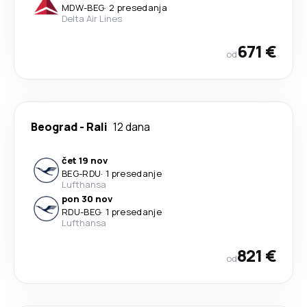
MDW
-
BEG
·
2 presedanja
Delta Air Lines
671 €
od
Beograd
-
Rali
12 dana
čet 19 nov
BEG
-
RDU
·
1 presedanje
Lufthansa
pon 30 nov
RDU
-
BEG
·
1 presedanje
Lufthansa
821 €
od