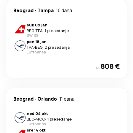
Beograd
-
Tampa
10 dana
sub 09 jan
BEG
-
TPA
·
1 presedanje
SWISS
pon 18 jan
TPA
-
BEG
·
2 presedanja
Lufthansa
808 €
od
Beograd
-
Orlando
11 dana
ned 04 okt
BEG
-
MCO
·
1 presedanje
Lufthansa
sre 14 okt