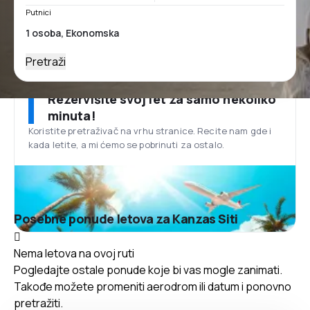
Putnici
Pretraži
Rezervišite svoj let za samo nekoliko
minuta!
Koristite pretraživač na vrhu stranice. Recite nam gde i
kada letite, a mi ćemo se pobrinuti za ostalo.
Posebne ponude letova za Kanzas Siti
Nema letova na ovoj ruti
Pogledajte ostale ponude koje bi vas mogle zanimati.
Takođe možete promeniti aerodrom ili datum i ponovno
pretražiti.