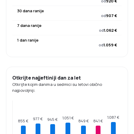
od
920 €
30 dana ranije
od
907 €
7 dana ranije
od
1.062 €
1 dan ranije
od
1.059 €
Otkrijte najjeftiniji dan za let
Otkrijte kojim danima u sedmici su letovi obično
najpovoljniji.
1.087 €
1.051 €
977 €
945 €
855 €
849 €
841 €