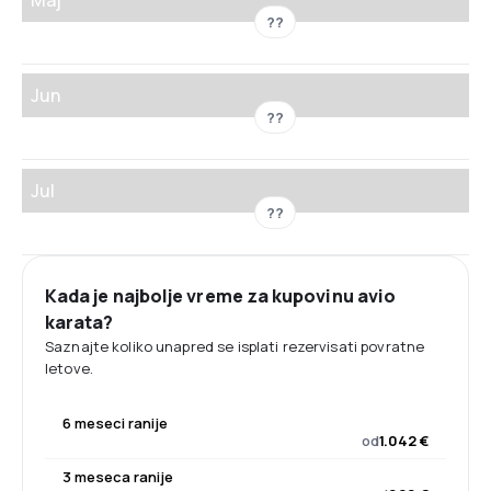
??
Jun
??
Jul
??
Kada je najbolje vreme za kupovinu avio
karata?
Saznajte koliko unapred se isplati rezervisati povratne
letove.
6 meseci ranije
od
1.042 €
3 meseca ranije