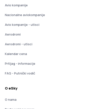
Avio kompanije
Nacionalne aviokompanije
Avio kompanije - utisci
Aerodromi
Aerodromi - utisci
Kalendar cena
Prtljag - informacije
FAQ - Putnički vodič
O eSky
O nama