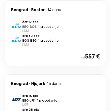
Beograd
-
Boston
14 dana
čet 17 sep
BEG
-
BOS
·
1 presedanje
KLM
sre 30 sep
BOS
-
BEG
·
1 presedanje
KLM
557 €
od
Beograd
-
Njujork
15 dana
sre 14 okt
BEG
-
JFK
·
1 presedanje
LOT
sre 28 okt