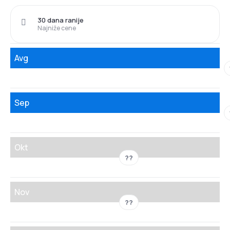
30 dana ranije
Najniže cene
Avg
Sep
Okt
??
Nov
??