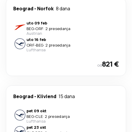
Beograd
-
Norfok
8 dana
uto 09 feb
BEG
-
ORF
·
2 presedanja
Austrian
uto 16 feb
ORF
-
BEG
·
2 presedanja
Lufthansa
821 €
od
Beograd
-
Klivlend
15 dana
pet 09 okt
BEG
-
CLE
·
2 presedanja
Lufthansa
pet 23 okt