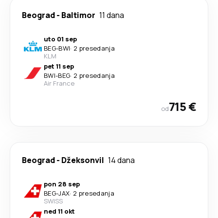
Beograd
-
Baltimor
11 dana
uto 01 sep
BEG
-
BWI
·
2 presedanja
KLM
pet 11 sep
BWI
-
BEG
·
2 presedanja
Air France
715 €
od
Beograd
-
Džeksonvil
14 dana
pon 28 sep
BEG
-
JAX
·
2 presedanja
SWISS
ned 11 okt