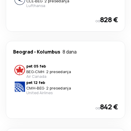
CLE
-
BEG
·
2 presedanja
Lufthansa
828 €
od
Beograd
-
Kolumbus
8 dana
pet 05 feb
BEG
-
CMH
·
2 presedanja
Air Canada
pet 12 feb
CMH
-
BEG
·
2 presedanja
United Airlines
842 €
od