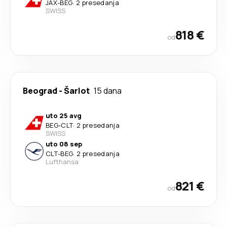
JAX
-
BEG
·
2 presedanja
SWISS
818 €
od
Beograd
-
Šarlot
15 dana
uto 25 avg
BEG
-
CLT
·
2 presedanja
SWISS
uto 08 sep
CLT
-
BEG
·
2 presedanja
Lufthansa
821 €
od