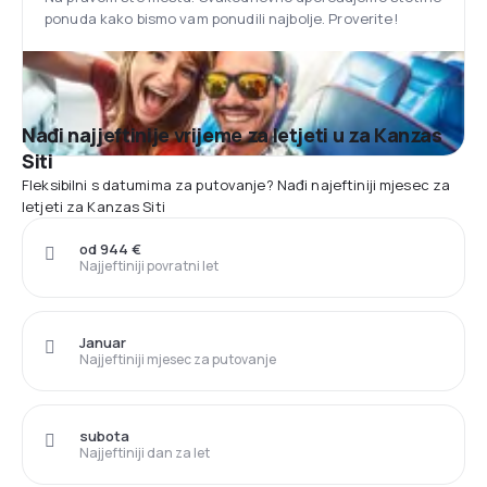
ponuda kako bismo vam ponudili najbolje. Proverite!
Nađi najjeftinije vrijeme za letjeti u za Kanzas
Siti
Fleksibilni s datumima za putovanje? Nađi najeftiniji mjesec za
letjeti za Kanzas Siti
od 944 €
Najjeftiniji povratni let
Januar
Najjeftiniji mjesec za putovanje
subota
Najjeftiniji dan za let