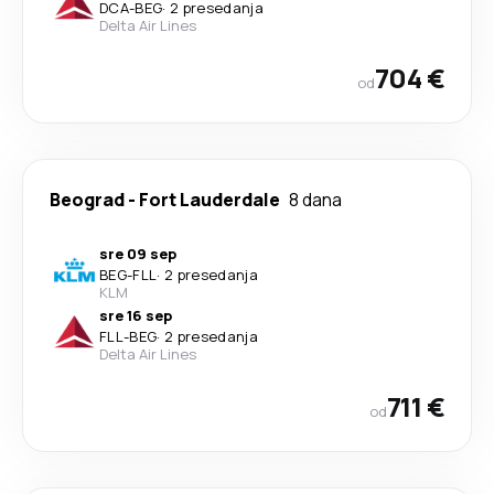
DCA
-
BEG
·
2 presedanja
Delta Air Lines
704 €
od
Beograd
-
Fort Lauderdale
8 dana
sre 09 sep
BEG
-
FLL
·
2 presedanja
KLM
sre 16 sep
FLL
-
BEG
·
2 presedanja
Delta Air Lines
711 €
od