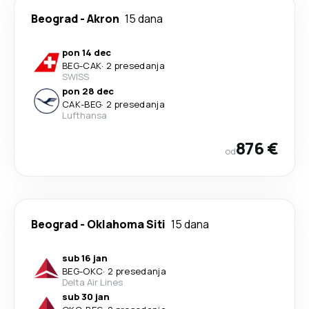
Beograd
-
Akron
15 dana
pon 14 dec
BEG
-
CAK
·
2 presedanja
SWISS
pon 28 dec
CAK
-
BEG
·
2 presedanja
Lufthansa
876 €
od
Beograd
-
Oklahoma Siti
15 dana
sub 16 jan
BEG
-
OKC
·
2 presedanja
Delta Air Lines
sub 30 jan