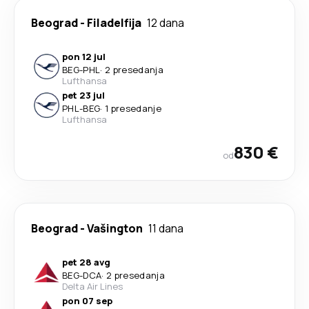
Beograd
-
Filadelfija
12 dana
pon 12 jul
BEG
-
PHL
·
2 presedanja
Lufthansa
pet 23 jul
PHL
-
BEG
·
1 presedanje
Lufthansa
830 €
od
Beograd
-
Vašington
11 dana
pet 28 avg
BEG
-
DCA
·
2 presedanja
Delta Air Lines
pon 07 sep