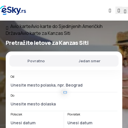
Avio karte
Avio karte do Sjedinjenih Američkih
Država
Avio karte za Kanzas Siti
Pretražite letove za Kanzas Siti
Povratno
Jedan smer
Od
Do
Polazak
Povratak