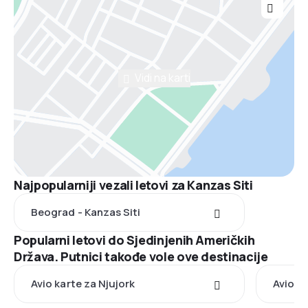
Vidi na karti
Najpopularniji vezali letovi za Kanzas Siti
Beograd - Kanzas Siti
Popularni letovi do Sjedinjenih Američkih
Država. Putnici takođe vole ove destinacije
Avio karte za Njujork
Avio k