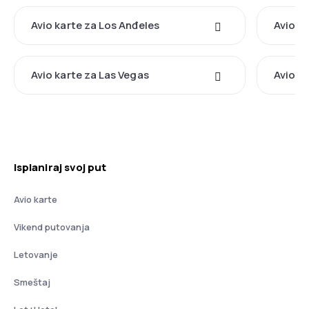
Avio karte za Los Anđeles
Avio k
Avio karte za Las Vegas
Avio k
Isplaniraj svoj put
Avio karte
Vikend putovanja
Letovanje
Smeštaj