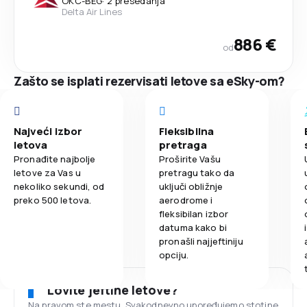
OKC
-
BEG
·
2 presedanja
Delta Air Lines
886 €
od
Zašto se isplati rezervisati letove sa eSky-om?
Najveći izbor
Fleksibilna
letova
pretraga
Pronađite najbolje
Proširite Vašu
letove za Vas u
pretragu tako da
nekoliko sekundi, od
uključi obližnje
preko 500 letova.
aerodrome i
fleksibilan izbor
datuma kako bi
pronašli najjeftiniju
opciju.
Lovite jeftine letove?
Na pravom ste mestu. Svakodnevno upoređujemo stotine